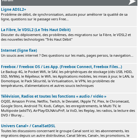
Ligne ADSL2+
Problème de débit, de synchronisation, astuces pour améliorer la qualité de sa
ligne, questions sur le passage vers Free...
La Fibre, le VDSL2 (Le Très Haut Débit)
Discuter du déploiement, des problèmes, des migrations sur la Fibre, le VDSL2 et
des nouvelles technologies "Très Haut Débit"
Internet (ligne fixe)
Un soucis avec internet ? Des questions sur les mails, pages persos, la navigation...
Freebox / Freebox OS / Les App. (Freebox Connect, Freebox Files...)
Le Backup 4G, le Pocket Wifi, le SAV, les périphériques de stockage (clés USB, HDD,
SSD, NVMe), le Répéteur, le Wifi, les Applications mobiles, les mises à jour, le LAN, la
Domotique, le Pack Sécurité, la Virtualisation, le VPN, les problèmes de
températures, d'alimentations et autres soucis techniques
Télévision, Radios et toutes les fonctions « audio / vidéo »
OQEE, Amazon Prime, Netflix, Twitch, le Devialet, l'Apple TV, Plex, le Chromecast,
Google Store, Android TV, Kodi, Cafeyn, les enregistrements, le Multi TV, le
Multiposte (adslTV), AirPlay/DLNA/uPnP, la VoD, les Replay, les radios, la lecture des
DVD / Bluray...
Univers Canal+ / CanalSatDSL
Toutes les discussions concernant le groupe Canal sont ici: les abonnements, les
migrations depuis un autre distributeur, Canal Séries, Canal+, les promotions, le