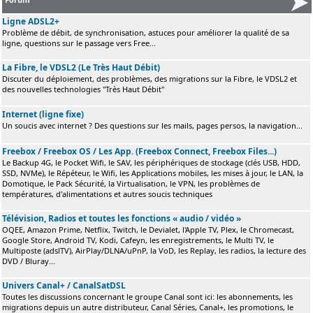
Ligne ADSL2+
Problème de débit, de synchronisation, astuces pour améliorer la qualité de sa
ligne, questions sur le passage vers Free...
La Fibre, le VDSL2 (Le Très Haut Débit)
Discuter du déploiement, des problèmes, des migrations sur la Fibre, le VDSL2 et
des nouvelles technologies "Très Haut Débit"
Internet (ligne fixe)
Un soucis avec internet ? Des questions sur les mails, pages persos, la navigation...
Freebox / Freebox OS / Les App. (Freebox Connect, Freebox Files...)
Le Backup 4G, le Pocket Wifi, le SAV, les périphériques de stockage (clés USB, HDD,
SSD, NVMe), le Répéteur, le Wifi, les Applications mobiles, les mises à jour, le LAN, la
Domotique, le Pack Sécurité, la Virtualisation, le VPN, les problèmes de
températures, d'alimentations et autres soucis techniques
Télévision, Radios et toutes les fonctions « audio / vidéo »
OQEE, Amazon Prime, Netflix, Twitch, le Devialet, l'Apple TV, Plex, le Chromecast,
Google Store, Android TV, Kodi, Cafeyn, les enregistrements, le Multi TV, le
Multiposte (adslTV), AirPlay/DLNA/uPnP, la VoD, les Replay, les radios, la lecture des
DVD / Bluray...
Univers Canal+ / CanalSatDSL
Toutes les discussions concernant le groupe Canal sont ici: les abonnements, les
migrations depuis un autre distributeur, Canal Séries, Canal+, les promotions, le