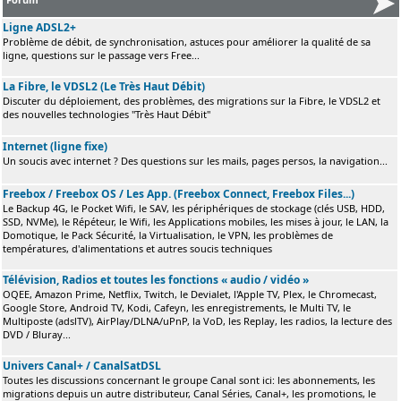
Ligne ADSL2+
Problème de débit, de synchronisation, astuces pour améliorer la qualité de sa
ligne, questions sur le passage vers Free...
La Fibre, le VDSL2 (Le Très Haut Débit)
Discuter du déploiement, des problèmes, des migrations sur la Fibre, le VDSL2 et
des nouvelles technologies "Très Haut Débit"
Internet (ligne fixe)
Un soucis avec internet ? Des questions sur les mails, pages persos, la navigation...
Freebox / Freebox OS / Les App. (Freebox Connect, Freebox Files...)
Le Backup 4G, le Pocket Wifi, le SAV, les périphériques de stockage (clés USB, HDD,
SSD, NVMe), le Répéteur, le Wifi, les Applications mobiles, les mises à jour, le LAN, la
Domotique, le Pack Sécurité, la Virtualisation, le VPN, les problèmes de
températures, d'alimentations et autres soucis techniques
Télévision, Radios et toutes les fonctions « audio / vidéo »
OQEE, Amazon Prime, Netflix, Twitch, le Devialet, l'Apple TV, Plex, le Chromecast,
Google Store, Android TV, Kodi, Cafeyn, les enregistrements, le Multi TV, le
Multiposte (adslTV), AirPlay/DLNA/uPnP, la VoD, les Replay, les radios, la lecture des
DVD / Bluray...
Univers Canal+ / CanalSatDSL
Toutes les discussions concernant le groupe Canal sont ici: les abonnements, les
migrations depuis un autre distributeur, Canal Séries, Canal+, les promotions, le