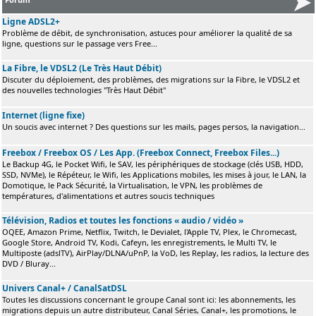
Ligne ADSL2+
Problème de débit, de synchronisation, astuces pour améliorer la qualité de sa
ligne, questions sur le passage vers Free...
La Fibre, le VDSL2 (Le Très Haut Débit)
Discuter du déploiement, des problèmes, des migrations sur la Fibre, le VDSL2 et
des nouvelles technologies "Très Haut Débit"
Internet (ligne fixe)
Un soucis avec internet ? Des questions sur les mails, pages persos, la navigation...
Freebox / Freebox OS / Les App. (Freebox Connect, Freebox Files...)
Le Backup 4G, le Pocket Wifi, le SAV, les périphériques de stockage (clés USB, HDD,
SSD, NVMe), le Répéteur, le Wifi, les Applications mobiles, les mises à jour, le LAN, la
Domotique, le Pack Sécurité, la Virtualisation, le VPN, les problèmes de
températures, d'alimentations et autres soucis techniques
Télévision, Radios et toutes les fonctions « audio / vidéo »
OQEE, Amazon Prime, Netflix, Twitch, le Devialet, l'Apple TV, Plex, le Chromecast,
Google Store, Android TV, Kodi, Cafeyn, les enregistrements, le Multi TV, le
Multiposte (adslTV), AirPlay/DLNA/uPnP, la VoD, les Replay, les radios, la lecture des
DVD / Bluray...
Univers Canal+ / CanalSatDSL
Toutes les discussions concernant le groupe Canal sont ici: les abonnements, les
migrations depuis un autre distributeur, Canal Séries, Canal+, les promotions, le