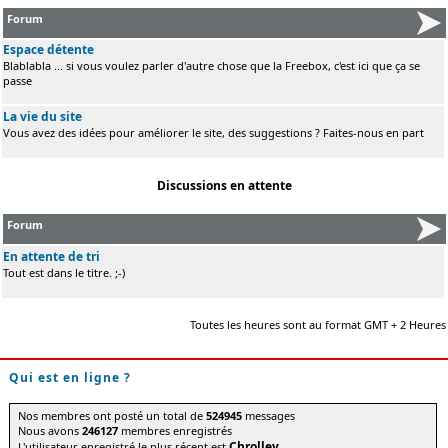
Forum
Espace détente
Blablabla ... si vous voulez parler d'autre chose que la Freebox, c'est ici que ça se
passe
La vie du site
Vous avez des idées pour améliorer le site, des suggestions ? Faites-nous en part
Discussions en attente
Forum
En attente de tri
Tout est dans le titre. ;-)
Toutes les heures sont au format GMT + 2 Heures
Qui est en ligne ?
Nos membres ont posté un total de
524945
messages
Nous avons
246127
membres enregistrés
Chrolley
L'utilisateur enregistré le plus récent est