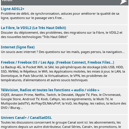
Ligne ADSL2+
Problème de débit, de synchronisation, astuces pour améliorer la qualité de sa
ligne, questions sur le passage vers Free...
La Fibre, le VDSL2 (Le Très Haut Débit)
Discuter du déploiement, des problèmes, des migrations sur la Fibre, le VDSL2 et
des nouvelles technologies "Très Haut Débit"
Internet (ligne fixe)
Un soucis avec internet ? Des questions sur les mails, pages persos, la navigation...
Freebox / Freebox OS / Les App. (Freebox Connect, Freebox Files...)
Le Backup 4G, le Pocket Wifi, le SAV, les périphériques de stockage (clés USB, HDD,
SSD, NVMe), le Répéteur, le Wifi, les Applications mobiles, les mises à jour, le LAN, la
Domotique, le Pack Sécurité, la Virtualisation, le VPN, les problèmes de
températures, d'alimentations et autres soucis techniques
Télévision, Radios et toutes les fonctions « audio / vidéo »
OQEE, Amazon Prime, Netflix, Twitch, le Devialet, l'Apple TV, Plex, le Chromecast,
Google Store, Android TV, Kodi, Cafeyn, les enregistrements, le Multi TV, le
Multiposte (adslTV), AirPlay/DLNA/uPnP, la VoD, les Replay, les radios, la lecture des
DVD / Bluray...
Univers Canal+ / CanalSatDSL
Toutes les discussions concernant le groupe Canal sont ici: les abonnements, les
migrations depuis un autre distributeur, Canal Séries, Canal+, les promotions, le