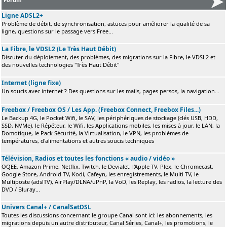
Ligne ADSL2+
Problème de débit, de synchronisation, astuces pour améliorer la qualité de sa
ligne, questions sur le passage vers Free...
La Fibre, le VDSL2 (Le Très Haut Débit)
Discuter du déploiement, des problèmes, des migrations sur la Fibre, le VDSL2 et
des nouvelles technologies "Très Haut Débit"
Internet (ligne fixe)
Un soucis avec internet ? Des questions sur les mails, pages persos, la navigation...
Freebox / Freebox OS / Les App. (Freebox Connect, Freebox Files...)
Le Backup 4G, le Pocket Wifi, le SAV, les périphériques de stockage (clés USB, HDD,
SSD, NVMe), le Répéteur, le Wifi, les Applications mobiles, les mises à jour, le LAN, la
Domotique, le Pack Sécurité, la Virtualisation, le VPN, les problèmes de
températures, d'alimentations et autres soucis techniques
Télévision, Radios et toutes les fonctions « audio / vidéo »
OQEE, Amazon Prime, Netflix, Twitch, le Devialet, l'Apple TV, Plex, le Chromecast,
Google Store, Android TV, Kodi, Cafeyn, les enregistrements, le Multi TV, le
Multiposte (adslTV), AirPlay/DLNA/uPnP, la VoD, les Replay, les radios, la lecture des
DVD / Bluray...
Univers Canal+ / CanalSatDSL
Toutes les discussions concernant le groupe Canal sont ici: les abonnements, les
migrations depuis un autre distributeur, Canal Séries, Canal+, les promotions, le