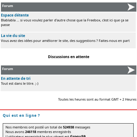
Forum
Espace détente
Blablabla ... si vous voulez parler d'autre chose que la Freebox, c'est ici que ça se
passe
La vie du site
Vous avez des idées pour améliorer le site, des suggestions ? Faites-nous en part
Discussions en attente
Forum
En attente de tri
Tout est dans le titre. ;-)
Toutes les heures sont au format GMT + 2 Heures
Qui est en ligne ?
Nos membres ont posté un total de
524938
messages
Nous avons
246118
membres enregistrés
Grogu59
L'utilisateur enregistré le plus récent est