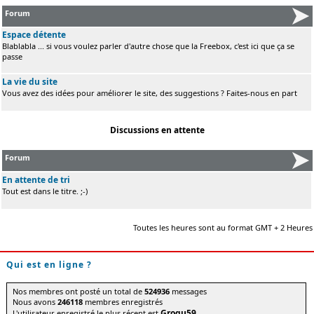
Forum
Espace détente
Blablabla ... si vous voulez parler d'autre chose que la Freebox, c'est ici que ça se
passe
La vie du site
Vous avez des idées pour améliorer le site, des suggestions ? Faites-nous en part
Discussions en attente
Forum
En attente de tri
Tout est dans le titre. ;-)
Toutes les heures sont au format GMT + 2 Heures
Qui est en ligne ?
Nos membres ont posté un total de
524936
messages
Nous avons
246118
membres enregistrés
Grogu59
L'utilisateur enregistré le plus récent est