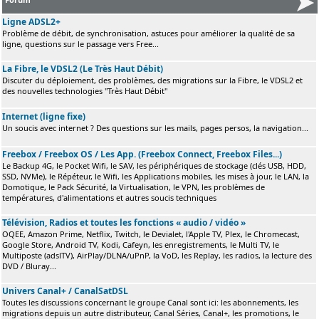
Ligne ADSL2+
Problème de débit, de synchronisation, astuces pour améliorer la qualité de sa
ligne, questions sur le passage vers Free...
La Fibre, le VDSL2 (Le Très Haut Débit)
Discuter du déploiement, des problèmes, des migrations sur la Fibre, le VDSL2 et
des nouvelles technologies "Très Haut Débit"
Internet (ligne fixe)
Un soucis avec internet ? Des questions sur les mails, pages persos, la navigation...
Freebox / Freebox OS / Les App. (Freebox Connect, Freebox Files...)
Le Backup 4G, le Pocket Wifi, le SAV, les périphériques de stockage (clés USB, HDD,
SSD, NVMe), le Répéteur, le Wifi, les Applications mobiles, les mises à jour, le LAN, la
Domotique, le Pack Sécurité, la Virtualisation, le VPN, les problèmes de
températures, d'alimentations et autres soucis techniques
Télévision, Radios et toutes les fonctions « audio / vidéo »
OQEE, Amazon Prime, Netflix, Twitch, le Devialet, l'Apple TV, Plex, le Chromecast,
Google Store, Android TV, Kodi, Cafeyn, les enregistrements, le Multi TV, le
Multiposte (adslTV), AirPlay/DLNA/uPnP, la VoD, les Replay, les radios, la lecture des
DVD / Bluray...
Univers Canal+ / CanalSatDSL
Toutes les discussions concernant le groupe Canal sont ici: les abonnements, les
migrations depuis un autre distributeur, Canal Séries, Canal+, les promotions, le