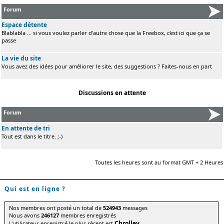
Forum
Espace détente
Blablabla ... si vous voulez parler d'autre chose que la Freebox, c'est ici que ça se
passe
La vie du site
Vous avez des idées pour améliorer le site, des suggestions ? Faites-nous en part
Discussions en attente
Forum
En attente de tri
Tout est dans le titre. ;-)
Toutes les heures sont au format GMT + 2 Heures
Qui est en ligne ?
Nos membres ont posté un total de
524943
messages
Nous avons
246127
membres enregistrés
Chrolley
L'utilisateur enregistré le plus récent est