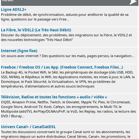
Ligne ADSL2+
Problème de débit, de synchronisation, astuces pour améliorer la qualité de sa
ligne, questions sur le passage vers Free...
La Fibre, le VDSL2 (Le Très Haut Débit)
Discuter du déploiement, des problèmes, des migrations sur la Fibre, le VDSL2 et
des nouvelles technologies "Très Haut Débit"
Internet (ligne fixe)
Un soucis avec internet ? Des questions sur les mails, pages persos, la navigation...
Freebox / Freebox OS / Les App. (Freebox Connect, Freebox Files...)
Le Backup 4G, le Pocket Wifi, le SAV, les périphériques de stockage (clés USB, HDD,
SSD, NVMe), le Répéteur, le Wifi, les Applications mobiles, les mises à jour, le LAN, la
Domotique, le Pack Sécurité, la Virtualisation, le VPN, les problèmes de
températures, d'alimentations et autres soucis techniques
Télévision, Radios et toutes les fonctions « audio / vidéo »
OQEE, Amazon Prime, Netflix, Twitch, le Devialet, l'Apple TV, Plex, le Chromecast,
Google Store, Android TV, Kodi, Cafeyn, les enregistrements, le Multi TV, le
Multiposte (adslTV), AirPlay/DLNA/uPnP, la VoD, les Replay, les radios, la lecture des
DVD / Bluray...
Univers Canal+ / CanalSatDSL
Toutes les discussions concernant le groupe Canal sont ici: les abonnements, les
migrations depuis un autre distributeur, Canal Séries, Canal+, les promotions, le