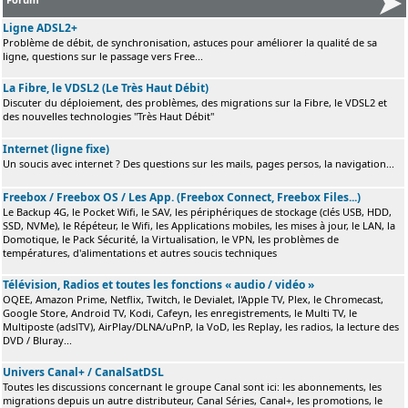
Ligne ADSL2+
Problème de débit, de synchronisation, astuces pour améliorer la qualité de sa
ligne, questions sur le passage vers Free...
La Fibre, le VDSL2 (Le Très Haut Débit)
Discuter du déploiement, des problèmes, des migrations sur la Fibre, le VDSL2 et
des nouvelles technologies "Très Haut Débit"
Internet (ligne fixe)
Un soucis avec internet ? Des questions sur les mails, pages persos, la navigation...
Freebox / Freebox OS / Les App. (Freebox Connect, Freebox Files...)
Le Backup 4G, le Pocket Wifi, le SAV, les périphériques de stockage (clés USB, HDD,
SSD, NVMe), le Répéteur, le Wifi, les Applications mobiles, les mises à jour, le LAN, la
Domotique, le Pack Sécurité, la Virtualisation, le VPN, les problèmes de
températures, d'alimentations et autres soucis techniques
Télévision, Radios et toutes les fonctions « audio / vidéo »
OQEE, Amazon Prime, Netflix, Twitch, le Devialet, l'Apple TV, Plex, le Chromecast,
Google Store, Android TV, Kodi, Cafeyn, les enregistrements, le Multi TV, le
Multiposte (adslTV), AirPlay/DLNA/uPnP, la VoD, les Replay, les radios, la lecture des
DVD / Bluray...
Univers Canal+ / CanalSatDSL
Toutes les discussions concernant le groupe Canal sont ici: les abonnements, les
migrations depuis un autre distributeur, Canal Séries, Canal+, les promotions, le