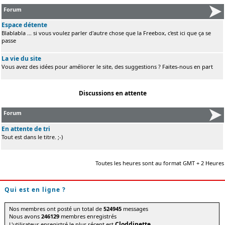
Forum
Espace détente
Blablabla ... si vous voulez parler d'autre chose que la Freebox, c'est ici que ça se
passe
La vie du site
Vous avez des idées pour améliorer le site, des suggestions ? Faites-nous en part
Discussions en attente
Forum
En attente de tri
Tout est dans le titre. ;-)
Toutes les heures sont au format GMT + 2 Heures
Qui est en ligne ?
Nos membres ont posté un total de
524945
messages
Nous avons
246129
membres enregistrés
Cloddinette
L'utilisateur enregistré le plus récent est