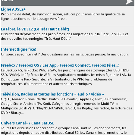
Ligne ADSL2+
Problème de débit, de synchronisation, astuces pour améliorer la qualité de sa
ligne, questions sur le passage vers Free...
La Fibre, le VDSL2 (Le Très Haut Débit)
Discuter du déploiement, des problèmes, des migrations sur la Fibre, le VDSL2 et
des nouvelles technologies "Très Haut Débit"
Internet (ligne fixe)
Un soucis avec internet ? Des questions sur les mails, pages persos, la navigation...
Freebox / Freebox OS / Les App. (Freebox Connect, Freebox Files...)
Le Backup 4G, le Pocket Wifi, le SAV, les périphériques de stockage (clés USB, HDD,
SSD, NVMe), le Répéteur, le Wifi, les Applications mobiles, les mises à jour, le LAN, la
Domotique, le Pack Sécurité, la Virtualisation, le VPN, les problèmes de
températures, d'alimentations et autres soucis techniques
Télévision, Radios et toutes les fonctions « audio / vidéo »
OQEE, Amazon Prime, Netflix, Twitch, le Devialet, l'Apple TV, Plex, le Chromecast,
Google Store, Android TV, Kodi, Cafeyn, les enregistrements, le Multi TV, le
Multiposte (adslTV), AirPlay/DLNA/uPnP, la VoD, les Replay, les radios, la lecture des
DVD / Bluray...
Univers Canal+ / CanalSatDSL
Toutes les discussions concernant le groupe Canal sont ici: les abonnements, les
migrations depuis un autre distributeur, Canal Séries, Canal+, les promotions, le