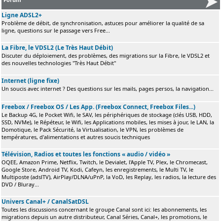
Ligne ADSL2+
Problème de débit, de synchronisation, astuces pour améliorer la qualité de sa
ligne, questions sur le passage vers Free...
La Fibre, le VDSL2 (Le Très Haut Débit)
Discuter du déploiement, des problèmes, des migrations sur la Fibre, le VDSL2 et
des nouvelles technologies "Très Haut Débit"
Internet (ligne fixe)
Un soucis avec internet ? Des questions sur les mails, pages persos, la navigation...
Freebox / Freebox OS / Les App. (Freebox Connect, Freebox Files...)
Le Backup 4G, le Pocket Wifi, le SAV, les périphériques de stockage (clés USB, HDD,
SSD, NVMe), le Répéteur, le Wifi, les Applications mobiles, les mises à jour, le LAN, la
Domotique, le Pack Sécurité, la Virtualisation, le VPN, les problèmes de
températures, d'alimentations et autres soucis techniques
Télévision, Radios et toutes les fonctions « audio / vidéo »
OQEE, Amazon Prime, Netflix, Twitch, le Devialet, l'Apple TV, Plex, le Chromecast,
Google Store, Android TV, Kodi, Cafeyn, les enregistrements, le Multi TV, le
Multiposte (adslTV), AirPlay/DLNA/uPnP, la VoD, les Replay, les radios, la lecture des
DVD / Bluray...
Univers Canal+ / CanalSatDSL
Toutes les discussions concernant le groupe Canal sont ici: les abonnements, les
migrations depuis un autre distributeur, Canal Séries, Canal+, les promotions, le