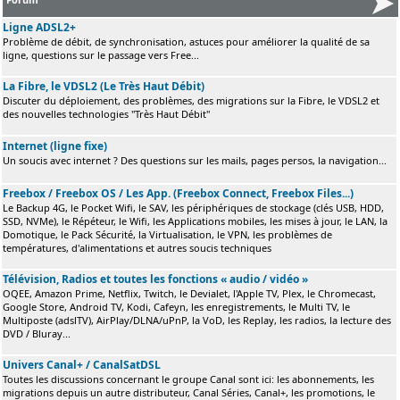
Ligne ADSL2+
Problème de débit, de synchronisation, astuces pour améliorer la qualité de sa
ligne, questions sur le passage vers Free...
La Fibre, le VDSL2 (Le Très Haut Débit)
Discuter du déploiement, des problèmes, des migrations sur la Fibre, le VDSL2 et
des nouvelles technologies "Très Haut Débit"
Internet (ligne fixe)
Un soucis avec internet ? Des questions sur les mails, pages persos, la navigation...
Freebox / Freebox OS / Les App. (Freebox Connect, Freebox Files...)
Le Backup 4G, le Pocket Wifi, le SAV, les périphériques de stockage (clés USB, HDD,
SSD, NVMe), le Répéteur, le Wifi, les Applications mobiles, les mises à jour, le LAN, la
Domotique, le Pack Sécurité, la Virtualisation, le VPN, les problèmes de
températures, d'alimentations et autres soucis techniques
Télévision, Radios et toutes les fonctions « audio / vidéo »
OQEE, Amazon Prime, Netflix, Twitch, le Devialet, l'Apple TV, Plex, le Chromecast,
Google Store, Android TV, Kodi, Cafeyn, les enregistrements, le Multi TV, le
Multiposte (adslTV), AirPlay/DLNA/uPnP, la VoD, les Replay, les radios, la lecture des
DVD / Bluray...
Univers Canal+ / CanalSatDSL
Toutes les discussions concernant le groupe Canal sont ici: les abonnements, les
migrations depuis un autre distributeur, Canal Séries, Canal+, les promotions, le