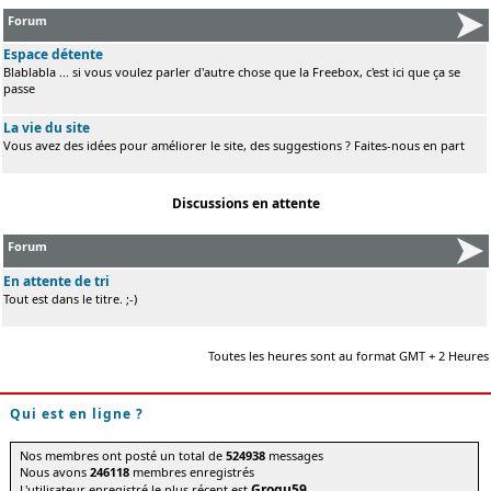
Forum
Espace détente
Blablabla ... si vous voulez parler d'autre chose que la Freebox, c'est ici que ça se
passe
La vie du site
Vous avez des idées pour améliorer le site, des suggestions ? Faites-nous en part
Discussions en attente
Forum
En attente de tri
Tout est dans le titre. ;-)
Toutes les heures sont au format GMT + 2 Heures
Qui est en ligne ?
Nos membres ont posté un total de
524938
messages
Nous avons
246118
membres enregistrés
Grogu59
L'utilisateur enregistré le plus récent est