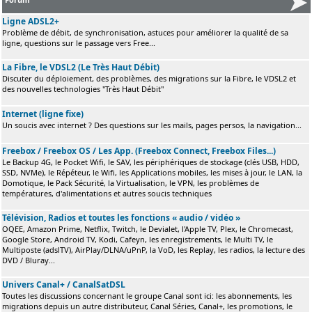
Ligne ADSL2+
Problème de débit, de synchronisation, astuces pour améliorer la qualité de sa
ligne, questions sur le passage vers Free...
La Fibre, le VDSL2 (Le Très Haut Débit)
Discuter du déploiement, des problèmes, des migrations sur la Fibre, le VDSL2 et
des nouvelles technologies "Très Haut Débit"
Internet (ligne fixe)
Un soucis avec internet ? Des questions sur les mails, pages persos, la navigation...
Freebox / Freebox OS / Les App. (Freebox Connect, Freebox Files...)
Le Backup 4G, le Pocket Wifi, le SAV, les périphériques de stockage (clés USB, HDD,
SSD, NVMe), le Répéteur, le Wifi, les Applications mobiles, les mises à jour, le LAN, la
Domotique, le Pack Sécurité, la Virtualisation, le VPN, les problèmes de
températures, d'alimentations et autres soucis techniques
Télévision, Radios et toutes les fonctions « audio / vidéo »
OQEE, Amazon Prime, Netflix, Twitch, le Devialet, l'Apple TV, Plex, le Chromecast,
Google Store, Android TV, Kodi, Cafeyn, les enregistrements, le Multi TV, le
Multiposte (adslTV), AirPlay/DLNA/uPnP, la VoD, les Replay, les radios, la lecture des
DVD / Bluray...
Univers Canal+ / CanalSatDSL
Toutes les discussions concernant le groupe Canal sont ici: les abonnements, les
migrations depuis un autre distributeur, Canal Séries, Canal+, les promotions, le