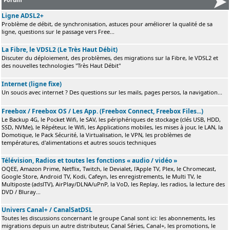
Ligne ADSL2+
Problème de débit, de synchronisation, astuces pour améliorer la qualité de sa
ligne, questions sur le passage vers Free...
La Fibre, le VDSL2 (Le Très Haut Débit)
Discuter du déploiement, des problèmes, des migrations sur la Fibre, le VDSL2 et
des nouvelles technologies "Très Haut Débit"
Internet (ligne fixe)
Un soucis avec internet ? Des questions sur les mails, pages persos, la navigation...
Freebox / Freebox OS / Les App. (Freebox Connect, Freebox Files...)
Le Backup 4G, le Pocket Wifi, le SAV, les périphériques de stockage (clés USB, HDD,
SSD, NVMe), le Répéteur, le Wifi, les Applications mobiles, les mises à jour, le LAN, la
Domotique, le Pack Sécurité, la Virtualisation, le VPN, les problèmes de
températures, d'alimentations et autres soucis techniques
Télévision, Radios et toutes les fonctions « audio / vidéo »
OQEE, Amazon Prime, Netflix, Twitch, le Devialet, l'Apple TV, Plex, le Chromecast,
Google Store, Android TV, Kodi, Cafeyn, les enregistrements, le Multi TV, le
Multiposte (adslTV), AirPlay/DLNA/uPnP, la VoD, les Replay, les radios, la lecture des
DVD / Bluray...
Univers Canal+ / CanalSatDSL
Toutes les discussions concernant le groupe Canal sont ici: les abonnements, les
migrations depuis un autre distributeur, Canal Séries, Canal+, les promotions, le