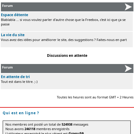
Forum
Espace détente
Blablabla ... si vous voulez parler d'autre chose que la Freebox, c'est ici que ça se
passe
La vie du site
Vous avez des idées pour améliorer le site, des suggestions ? Faites-nous en part
Discussions en attente
Forum
En attente de tri
Tout est dans le titre. ;-)
Toutes les heures sont au format GMT + 2 Heures
Qui est en ligne ?
Nos membres ont posté un total de
524938
messages
Nous avons
246118
membres enregistrés
Grogu59
L'utilisateur enregistré le plus récent est