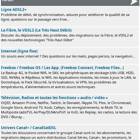
Ligne ADSL2+
Problème de débit, de synchronisation, astuces pour améliorer la qualité de sa
ligne, questions sur le passage vers Free...
La Fibre, le VDSL2 (Le Très Haut Débit)
Discuter du déploiement, des problèmes, des migrations sur la Fibre, le VDSL2 et
des nouvelles technologies "Très Haut Débit"
Internet (ligne fixe)
Un soucis avec internet ? Des questions sur les mails, pages persos, la navigation...
Freebox / Freebox OS / Les App. (Freebox Connect, Freebox Files...)
Le Backup 4G, le Pocket Wifi, le SAV, les périphériques de stockage (clés USB, HDD,
SSD, NVMe), le Répéteur, le Wifi, les Applications mobiles, les mises à jour, le LAN, la
Domotique, le Pack Sécurité, la Virtualisation, le VPN, les problèmes de
températures, d'alimentations et autres soucis techniques
Télévision, Radios et toutes les fonctions « audio / vidéo »
OQEE, Amazon Prime, Netflix, Twitch, le Devialet, l'Apple TV, Plex, le Chromecast,
Google Store, Android TV, Kodi, Cafeyn, les enregistrements, le Multi TV, le
Multiposte (adslTV), AirPlay/DLNA/uPnP, la VoD, les Replay, les radios, la lecture des
DVD / Bluray...
Univers Canal+ / CanalSatDSL
Toutes les discussions concernant le groupe Canal sont ici: les abonnements, les
migrations depuis un autre distributeur, Canal Séries, Canal+, les promotions, le