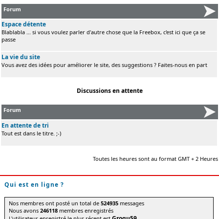
Forum
Espace détente
Blablabla ... si vous voulez parler d'autre chose que la Freebox, c'est ici que ça se
passe
La vie du site
Vous avez des idées pour améliorer le site, des suggestions ? Faites-nous en part
Discussions en attente
Forum
En attente de tri
Tout est dans le titre. ;-)
Toutes les heures sont au format GMT + 2 Heures
Qui est en ligne ?
Nos membres ont posté un total de
524935
messages
Nous avons
246118
membres enregistrés
Grogu59
L'utilisateur enregistré le plus récent est