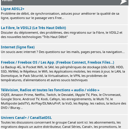
Ligne ADSL2+
Problème de débit, de synchronisation, astuces pour améliorer la qualité de sa
ligne, questions sur le passage vers Free...
La Fibre, le VDSL2 (Le Très Haut Débit)
Discuter du déploiement, des problèmes, des migrations sur la Fibre, le VDSL2 et
des nouvelles technologies "Très Haut Débit"
Internet (ligne fixe)
Un soucis avec internet ? Des questions sur les mails, pages persos, la navigation...
Freebox / Freebox OS / Les App. (Freebox Connect, Freebox Files...)
Le Backup 4G, le Pocket Wifi, le SAV, les périphériques de stockage (clés USB, HDD,
SSD, NVMe), le Répéteur, le Wifi, les Applications mobiles, les mises à jour, le LAN, la
Domotique, le Pack Sécurité, la Virtualisation, le VPN, les problèmes de
températures, d'alimentations et autres soucis techniques
Télévision, Radios et toutes les fonctions « audio / vidéo »
OQEE, Amazon Prime, Netflix, Twitch, le Devialet, l'Apple TV, Plex, le Chromecast,
Google Store, Android TV, Kodi, Cafeyn, les enregistrements, le Multi TV, le
Multiposte (adslTV), AirPlay/DLNA/uPnP, la VoD, les Replay, les radios, la lecture des
DVD / Bluray...
Univers Canal+ / CanalSatDSL
Toutes les discussions concernant le groupe Canal sont ici: les abonnements, les
migrations depuis un autre distributeur, Canal Séries, Canal+, les promotions, le