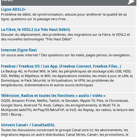
Ligne ADSL2+
Problème de débit, de synchronisation, astuces pour améliorer la qualité de sa
ligne, questions sur le passage vers Free...
La Fibre, le VDSL2 (Le Très Haut Débit)
Discuter du déploiement, des problèmes, des migrations sur la Fibre, le VDSL2 et
des nouvelles technologies "Très Haut Débit"
Internet (ligne fixe)
Un soucis avec internet ? Des questions sur les mails, pages persos, la navigation...
Freebox / Freebox OS / Les App. (Freebox Connect, Freebox Files...)
Le Backup 4G, le Pocket Wifi, le SAV, les périphériques de stockage (clés USB, HDD,
SSD, NVMe), le Répéteur, le Wifi, les Applications mobiles, les mises à jour, le LAN, la
Domotique, le Pack Sécurité, la Virtualisation, le VPN, les problèmes de
températures, d'alimentations et autres soucis techniques
Télévision, Radios et toutes les fonctions « audio / vidéo »
OQEE, Amazon Prime, Netflix, Twitch, le Devialet, l'Apple TV, Plex, le Chromecast,
Google Store, Android TV, Kodi, Cafeyn, les enregistrements, le Multi TV, le
Multiposte (adslTV), AirPlay/DLNA/uPnP, la VoD, les Replay, les radios, la lecture des
DVD / Bluray...
Univers Canal+ / CanalSatDSL
Toutes les discussions concernant le groupe Canal sont ici: les abonnements, les
migrations depuis un autre distributeur, Canal Séries, Canal+, les promotions, le