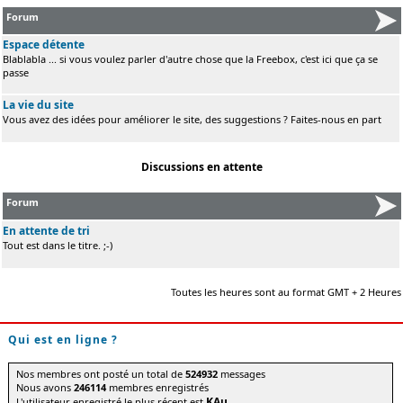
Forum
Espace détente
Blablabla ... si vous voulez parler d'autre chose que la Freebox, c'est ici que ça se
passe
La vie du site
Vous avez des idées pour améliorer le site, des suggestions ? Faites-nous en part
Discussions en attente
Forum
En attente de tri
Tout est dans le titre. ;-)
Toutes les heures sont au format GMT + 2 Heures
Qui est en ligne ?
Nos membres ont posté un total de
524932
messages
Nous avons
246114
membres enregistrés
KAu
L'utilisateur enregistré le plus récent est