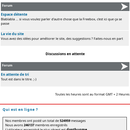
Forum
Espace détente
Blablabla ... si vous voulez parler d'autre chose que la Freebox, c'est ici que ça se
passe
La vie du site
Vous avez des idées pour améliorer le site, des suggestions ? Faites-nous en part
Discussions en attente
Forum
En attente de tri
Tout est dans le titre. ;-)
Toutes les heures sont au format GMT + 2 Heures
Qui est en ligne ?
Nos membres ont posté un total de
524959
messages
Nous avons
246137
membres enregistrés
dontbugme
L'utilisateur enregistré le plus récent est