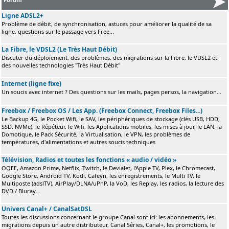
Ligne ADSL2+
Problème de débit, de synchronisation, astuces pour améliorer la qualité de sa
ligne, questions sur le passage vers Free...
La Fibre, le VDSL2 (Le Très Haut Débit)
Discuter du déploiement, des problèmes, des migrations sur la Fibre, le VDSL2 et
des nouvelles technologies "Très Haut Débit"
Internet (ligne fixe)
Un soucis avec internet ? Des questions sur les mails, pages persos, la navigation...
Freebox / Freebox OS / Les App. (Freebox Connect, Freebox Files...)
Le Backup 4G, le Pocket Wifi, le SAV, les périphériques de stockage (clés USB, HDD,
SSD, NVMe), le Répéteur, le Wifi, les Applications mobiles, les mises à jour, le LAN, la
Domotique, le Pack Sécurité, la Virtualisation, le VPN, les problèmes de
températures, d'alimentations et autres soucis techniques
Télévision, Radios et toutes les fonctions « audio / vidéo »
OQEE, Amazon Prime, Netflix, Twitch, le Devialet, l'Apple TV, Plex, le Chromecast,
Google Store, Android TV, Kodi, Cafeyn, les enregistrements, le Multi TV, le
Multiposte (adslTV), AirPlay/DLNA/uPnP, la VoD, les Replay, les radios, la lecture des
DVD / Bluray...
Univers Canal+ / CanalSatDSL
Toutes les discussions concernant le groupe Canal sont ici: les abonnements, les
migrations depuis un autre distributeur, Canal Séries, Canal+, les promotions, le