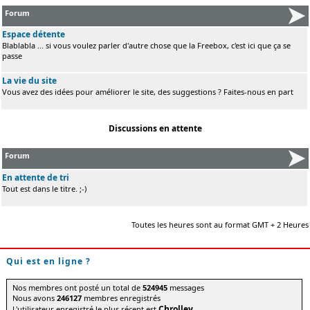
Forum
Espace détente
Blablabla ... si vous voulez parler d'autre chose que la Freebox, c'est ici que ça se
passe
La vie du site
Vous avez des idées pour améliorer le site, des suggestions ? Faites-nous en part
Discussions en attente
Forum
En attente de tri
Tout est dans le titre. ;-)
Toutes les heures sont au format GMT + 2 Heures
Qui est en ligne ?
Nos membres ont posté un total de
524945
messages
Nous avons
246127
membres enregistrés
Chrolley
L'utilisateur enregistré le plus récent est