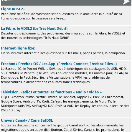
Ligne ADSL2+
Problème de débit, de synchronisation, astuces pour améliorer la qualité de sa
ligne, questions sur le passage vers Free...
La Fibre, le VDSL2 (Le Très Haut Débit)
Discuter du déploiement, des problèmes, des migrations sur la Fibre, le VDSL2 et
des nouvelles technologies "Très Haut Débit"
Internet (ligne fixe)
Un soucis avec internet ? Des questions sur les mails, pages persos, la navigation...
Freebox / Freebox OS / Les App. (Freebox Connect, Freebox Files...)
Le Backup 4G, le Pocket Wifi, le SAV, les périphériques de stockage (clés USB, HDD,
SSD, NVMe), le Répéteur, le Wifi, les Applications mobiles, les mises à jour, le LAN, la
Domotique, le Pack Sécurité, la Virtualisation, le VPN, les problèmes de
températures, d'alimentations et autres soucis techniques
Télévision, Radios et toutes les fonctions « audio / vidéo »
OQEE, Amazon Prime, Netflix, Twitch, le Devialet, l'Apple TV, Plex, le Chromecast,
Google Store, Android TV, Kodi, Cafeyn, les enregistrements, le Multi TV, le
Multiposte (adslTV), AirPlay/DLNA/uPnP, la VoD, les Replay, les radios, la lecture des
DVD / Bluray...
Univers Canal+ / CanalSatDSL
Toutes les discussions concernant le groupe Canal sont ici: les abonnements, les
migrations depuis un autre distributeur, Canal Séries, Canal+, les promotions, le