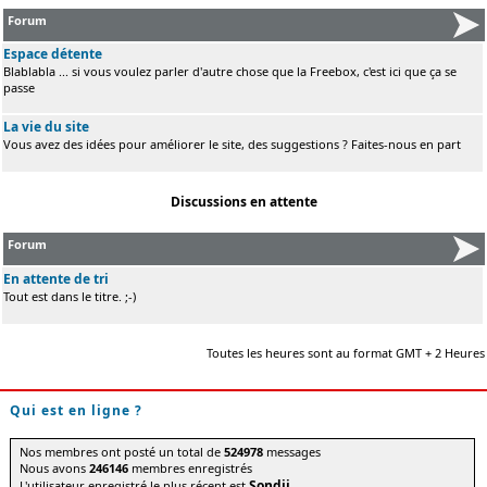
Forum
Espace détente
Blablabla ... si vous voulez parler d'autre chose que la Freebox, c'est ici que ça se
passe
La vie du site
Vous avez des idées pour améliorer le site, des suggestions ? Faites-nous en part
Discussions en attente
Forum
En attente de tri
Tout est dans le titre. ;-)
Toutes les heures sont au format GMT + 2 Heures
Qui est en ligne ?
Nos membres ont posté un total de
524978
messages
Nous avons
246146
membres enregistrés
Sondji
L'utilisateur enregistré le plus récent est