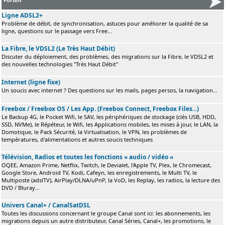
Ligne ADSL2+
Problème de débit, de synchronisation, astuces pour améliorer la qualité de sa
ligne, questions sur le passage vers Free...
La Fibre, le VDSL2 (Le Très Haut Débit)
Discuter du déploiement, des problèmes, des migrations sur la Fibre, le VDSL2 et
des nouvelles technologies "Très Haut Débit"
Internet (ligne fixe)
Un soucis avec internet ? Des questions sur les mails, pages persos, la navigation...
Freebox / Freebox OS / Les App. (Freebox Connect, Freebox Files...)
Le Backup 4G, le Pocket Wifi, le SAV, les périphériques de stockage (clés USB, HDD,
SSD, NVMe), le Répéteur, le Wifi, les Applications mobiles, les mises à jour, le LAN, la
Domotique, le Pack Sécurité, la Virtualisation, le VPN, les problèmes de
températures, d'alimentations et autres soucis techniques
Télévision, Radios et toutes les fonctions « audio / vidéo »
OQEE, Amazon Prime, Netflix, Twitch, le Devialet, l'Apple TV, Plex, le Chromecast,
Google Store, Android TV, Kodi, Cafeyn, les enregistrements, le Multi TV, le
Multiposte (adslTV), AirPlay/DLNA/uPnP, la VoD, les Replay, les radios, la lecture des
DVD / Bluray...
Univers Canal+ / CanalSatDSL
Toutes les discussions concernant le groupe Canal sont ici: les abonnements, les
migrations depuis un autre distributeur, Canal Séries, Canal+, les promotions, le