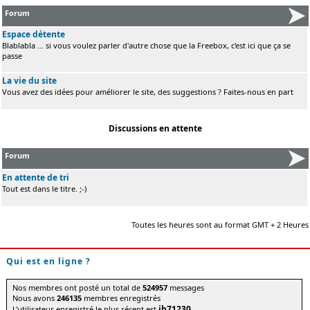
Forum
Espace détente
Blablabla ... si vous voulez parler d'autre chose que la Freebox, c'est ici que ça se
passe
La vie du site
Vous avez des idées pour améliorer le site, des suggestions ? Faites-nous en part
Discussions en attente
Forum
En attente de tri
Tout est dans le titre. ;-)
Toutes les heures sont au format GMT + 2 Heures
Qui est en ligne ?
Nos membres ont posté un total de
524957
messages
Nous avons
246135
membres enregistrés
jb71230
L'utilisateur enregistré le plus récent est