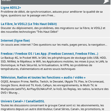
Ligne ADSL2+
Problème de débit, de synchronisation, astuces pour améliorer la qualité de sa
ligne, questions sur le passage vers Free...
La Fibre, le VDSL2 (Le Très Haut Débit)
Discuter du déploiement, des problèmes, des migrations sur la Fibre, le VDSL2 et
des nouvelles technologies "Très Haut Débit"
Internet (ligne fixe)
Un soucis avec internet ? Des questions sur les mails, pages persos, la navigation...
Freebox / Freebox OS / Les App. (Freebox Connect, Freebox Files...)
Le Backup 4G, le Pocket Wifi, le SAV, les périphériques de stockage (clés USB, HDD,
SSD, NVMe), le Répéteur, le Wifi, les Applications mobiles, les mises à jour, le LAN, la
Domotique, le Pack Sécurité, la Virtualisation, le VPN, les problèmes de
températures, d'alimentations et autres soucis techniques
Télévision, Radios et toutes les fonctions « audio / vidéo »
OQEE, Amazon Prime, Netflix, Twitch, le Devialet, l'Apple TV, Plex, le Chromecast,
Google Store, Android TV, Kodi, Cafeyn, les enregistrements, le Multi TV, le
Multiposte (adslTV), AirPlay/DLNA/uPnP, la VoD, les Replay, les radios, la lecture des
DVD / Bluray...
Univers Canal+ / CanalSatDSL
Toutes les discussions concernant le groupe Canal sont ici: les abonnements, les
migrations depuis un autre distributeur, Canal Séries, Canal+, les promotions, le