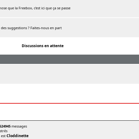
chose que la Freebox, c'est ici que ça se passe
, des suggestions ? Faites-nous en part
Discussions en attente
524945
messages
trés
Cloddinette
t est