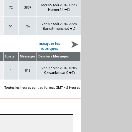
Mer 05 Aoû 2026, 13:23
72
3837
Homer54
Ven 07 Aoû 2026, 20:28
51
769
Bandit-manchot
masquer les
rubriques
Sujets
Messages
Derniers Messages
Ven 27 Mar 2026, 10:05
1
818
Kikisankikisan0
Toutes les heures sont au format GMT + 2 Heures