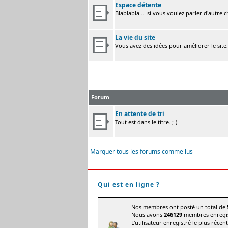
Espace détente
Blablabla ... si vous voulez parler d'autre 
La vie du site
Vous avez des idées pour améliorer le site
Forum
En attente de tri
Tout est dans le titre. ;-)
Marquer tous les forums comme lus
Qui est en ligne ?
Nos membres ont posté un total de
Nous avons
246129
membres enregis
L'utilisateur enregistré le plus récen