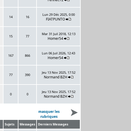
Lun 29 Déc 2025, 0:00
14
16
FIATPUNTO
Mar 31 Juil 2018, 12:13
15
77
Homer54
Lun 06 Juil 2026, 12:43
167
866
Homer54
Jeu 13 Nov 2025, 17:52
77
390
Normand BZH
Jeu 13 Nov 2025, 17:52
0
0
Normand BZH
masquer les
rubriques
Sujets
Messages
Derniers Messages