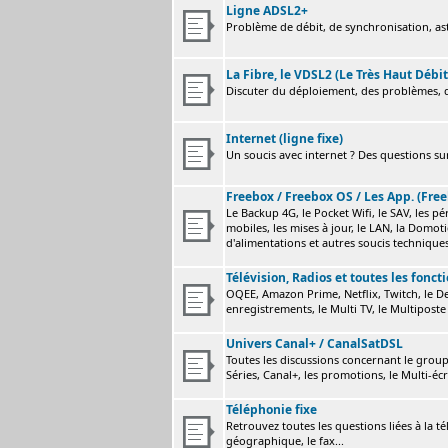
Ligne ADSL2+
Problème de débit, de synchronisation, astu
La Fibre, le VDSL2 (Le Très Haut Débit
Discuter du déploiement, des problèmes, de
Internet (ligne fixe)
Un soucis avec internet ? Des questions sur
Freebox / Freebox OS / Les App. (Free
Le Backup 4G, le Pocket Wifi, le SAV, les p
mobiles, les mises à jour, le LAN, la Domot
d'alimentations et autres soucis technique
Télévision, Radios et toutes les fonct
OQEE, Amazon Prime, Netflix, Twitch, le Dev
enregistrements, le Multi TV, le Multiposte 
Univers Canal+ / CanalSatDSL
Toutes les discussions concernant le group
Séries, Canal+, les promotions, le Multi-écr
Téléphonie fixe
Retrouvez toutes les questions liées à la t
géographique, le fax...