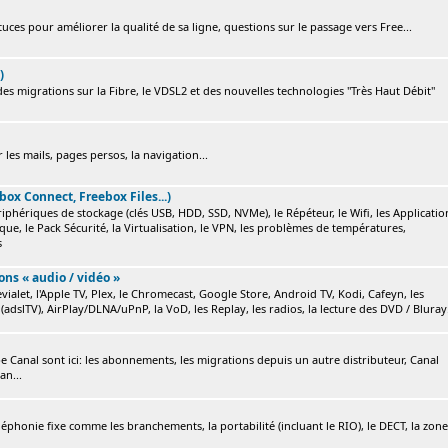
ces pour améliorer la qualité de sa ligne, questions sur le passage vers Free...
)
s migrations sur la Fibre, le VDSL2 et des nouvelles technologies "Très Haut Débit"
 les mails, pages persos, la navigation...
box Connect, Freebox Files...)
ériphériques de stockage (clés USB, HDD, SSD, NVMe), le Répéteur, le Wifi, les Applicatio
ique, le Pack Sécurité, la Virtualisation, le VPN, les problèmes de températures,
s
ions « audio / vidéo »
ialet, l'Apple TV, Plex, le Chromecast, Google Store, Android TV, Kodi, Cafeyn, les
(adslTV), AirPlay/DLNA/uPnP, la VoD, les Replay, les radios, la lecture des DVD / Bluray.
e Canal sont ici: les abonnements, les migrations depuis un autre distributeur, Canal
an...
éléphonie fixe comme les branchements, la portabilité (incluant le RIO), le DECT, la zone