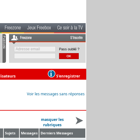
Freezone
Jeux Freebox
Ce soir à la TV
Freezone
S'inscrire
Pass oublié ?
lisateurs
S'enregistrer
Voir les messages sans réponses
masquer les
rubriques
Sujets
Messages
Derniers Messages