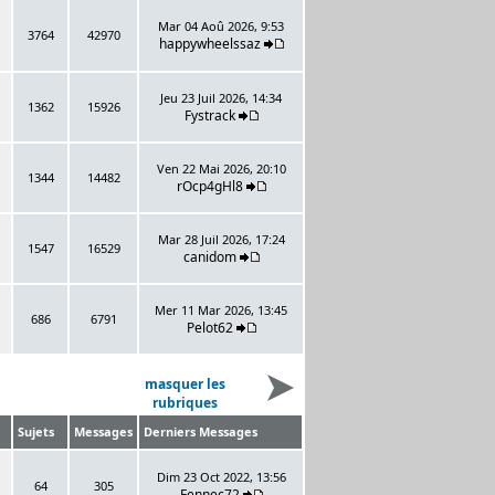
Mar 04 Aoû 2026, 9:53
3764
42970
happywheelssaz
Jeu 23 Juil 2026, 14:34
1362
15926
Fystrack
Ven 22 Mai 2026, 20:10
1344
14482
rOcp4gHl8
Mar 28 Juil 2026, 17:24
1547
16529
canidom
Mer 11 Mar 2026, 13:45
686
6791
Pelot62
masquer les
rubriques
Sujets
Messages
Derniers Messages
Dim 23 Oct 2022, 13:56
64
305
Fennec72