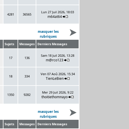
Lun 27 Juil 2026, 18:03
4281
36565
m64at64
masquer les
rubriques
Sujets
Messages
Derniers Messages
Sam 18 Juil 2026, 13:28
17
136
m@rco123
Ven 07 Aoû 2026, 15:34
18
334
TienLeBien
Mer 29 Juil 2026, 9:22
1350
9282
thoitiethomnayo
masquer les
rubriques
Sujets
Messages
Derniers Messages