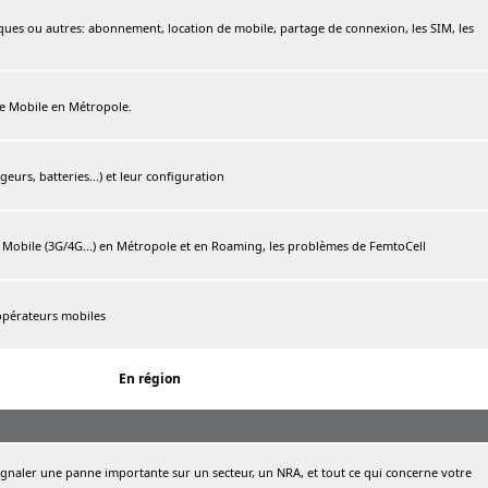
ques ou autres: abonnement, location de mobile, partage de connexion, les SIM, les
ree Mobile en Métropole.
urs, batteries...) et leur configuration
e Mobile (3G/4G...) en Métropole et en Roaming, les problèmes de FemtoCell
 opérateurs mobiles
En région
naler une panne importante sur un secteur, un NRA, et tout ce qui concerne votre