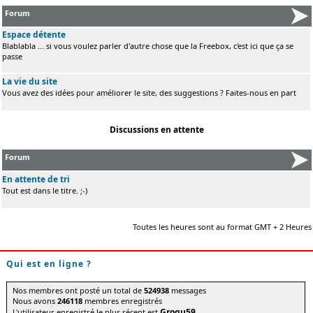
Forum
Espace détente
Blablabla ... si vous voulez parler d'autre chose que la Freebox, c'est ici que ça se
passe
La vie du site
Vous avez des idées pour améliorer le site, des suggestions ? Faites-nous en part
Discussions en attente
Forum
En attente de tri
Tout est dans le titre. ;-)
Toutes les heures sont au format GMT + 2 Heures
Qui est en ligne ?
Nos membres ont posté un total de
524938
messages
Nous avons
246118
membres enregistrés
Grogu59
L'utilisateur enregistré le plus récent est