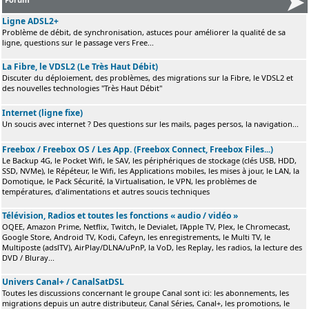
Ligne ADSL2+
Problème de débit, de synchronisation, astuces pour améliorer la qualité de sa
ligne, questions sur le passage vers Free...
La Fibre, le VDSL2 (Le Très Haut Débit)
Discuter du déploiement, des problèmes, des migrations sur la Fibre, le VDSL2 et
des nouvelles technologies "Très Haut Débit"
Internet (ligne fixe)
Un soucis avec internet ? Des questions sur les mails, pages persos, la navigation...
Freebox / Freebox OS / Les App. (Freebox Connect, Freebox Files...)
Le Backup 4G, le Pocket Wifi, le SAV, les périphériques de stockage (clés USB, HDD,
SSD, NVMe), le Répéteur, le Wifi, les Applications mobiles, les mises à jour, le LAN, la
Domotique, le Pack Sécurité, la Virtualisation, le VPN, les problèmes de
températures, d'alimentations et autres soucis techniques
Télévision, Radios et toutes les fonctions « audio / vidéo »
OQEE, Amazon Prime, Netflix, Twitch, le Devialet, l'Apple TV, Plex, le Chromecast,
Google Store, Android TV, Kodi, Cafeyn, les enregistrements, le Multi TV, le
Multiposte (adslTV), AirPlay/DLNA/uPnP, la VoD, les Replay, les radios, la lecture des
DVD / Bluray...
Univers Canal+ / CanalSatDSL
Toutes les discussions concernant le groupe Canal sont ici: les abonnements, les
migrations depuis un autre distributeur, Canal Séries, Canal+, les promotions, le