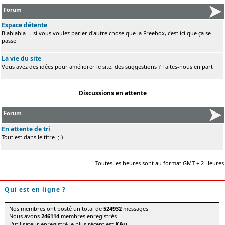
Forum
Espace détente
Blablabla ... si vous voulez parler d'autre chose que la Freebox, c'est ici que ça se
passe
La vie du site
Vous avez des idées pour améliorer le site, des suggestions ? Faites-nous en part
Discussions en attente
Forum
En attente de tri
Tout est dans le titre. ;-)
Toutes les heures sont au format GMT + 2 Heures
Qui est en ligne ?
Nos membres ont posté un total de
524932
messages
Nous avons
246114
membres enregistrés
KAu
L'utilisateur enregistré le plus récent est