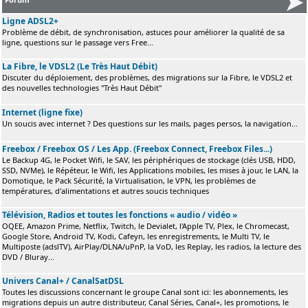
Ligne ADSL2+
Problème de débit, de synchronisation, astuces pour améliorer la qualité de sa
ligne, questions sur le passage vers Free...
La Fibre, le VDSL2 (Le Très Haut Débit)
Discuter du déploiement, des problèmes, des migrations sur la Fibre, le VDSL2 et
des nouvelles technologies "Très Haut Débit"
Internet (ligne fixe)
Un soucis avec internet ? Des questions sur les mails, pages persos, la navigation...
Freebox / Freebox OS / Les App. (Freebox Connect, Freebox Files...)
Le Backup 4G, le Pocket Wifi, le SAV, les périphériques de stockage (clés USB, HDD,
SSD, NVMe), le Répéteur, le Wifi, les Applications mobiles, les mises à jour, le LAN, la
Domotique, le Pack Sécurité, la Virtualisation, le VPN, les problèmes de
températures, d'alimentations et autres soucis techniques
Télévision, Radios et toutes les fonctions « audio / vidéo »
OQEE, Amazon Prime, Netflix, Twitch, le Devialet, l'Apple TV, Plex, le Chromecast,
Google Store, Android TV, Kodi, Cafeyn, les enregistrements, le Multi TV, le
Multiposte (adslTV), AirPlay/DLNA/uPnP, la VoD, les Replay, les radios, la lecture des
DVD / Bluray...
Univers Canal+ / CanalSatDSL
Toutes les discussions concernant le groupe Canal sont ici: les abonnements, les
migrations depuis un autre distributeur, Canal Séries, Canal+, les promotions, le