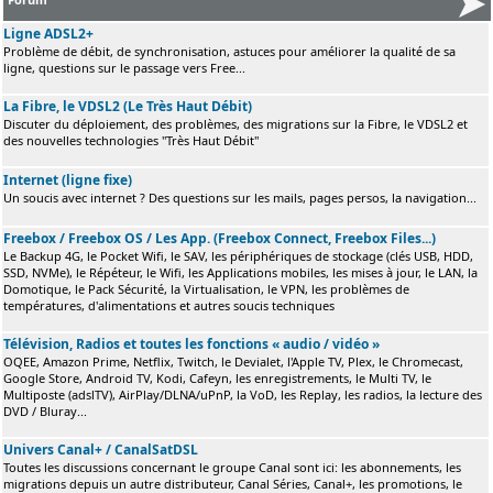
Ligne ADSL2+
Problème de débit, de synchronisation, astuces pour améliorer la qualité de sa
ligne, questions sur le passage vers Free...
La Fibre, le VDSL2 (Le Très Haut Débit)
Discuter du déploiement, des problèmes, des migrations sur la Fibre, le VDSL2 et
des nouvelles technologies "Très Haut Débit"
Internet (ligne fixe)
Un soucis avec internet ? Des questions sur les mails, pages persos, la navigation...
Freebox / Freebox OS / Les App. (Freebox Connect, Freebox Files...)
Le Backup 4G, le Pocket Wifi, le SAV, les périphériques de stockage (clés USB, HDD,
SSD, NVMe), le Répéteur, le Wifi, les Applications mobiles, les mises à jour, le LAN, la
Domotique, le Pack Sécurité, la Virtualisation, le VPN, les problèmes de
températures, d'alimentations et autres soucis techniques
Télévision, Radios et toutes les fonctions « audio / vidéo »
OQEE, Amazon Prime, Netflix, Twitch, le Devialet, l'Apple TV, Plex, le Chromecast,
Google Store, Android TV, Kodi, Cafeyn, les enregistrements, le Multi TV, le
Multiposte (adslTV), AirPlay/DLNA/uPnP, la VoD, les Replay, les radios, la lecture des
DVD / Bluray...
Univers Canal+ / CanalSatDSL
Toutes les discussions concernant le groupe Canal sont ici: les abonnements, les
migrations depuis un autre distributeur, Canal Séries, Canal+, les promotions, le