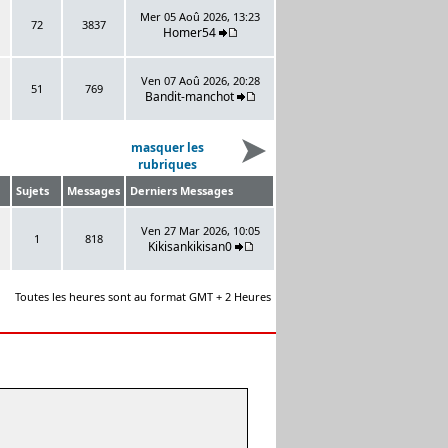
Mer 05 Aoû 2026, 13:23
72
3837
Homer54
Ven 07 Aoû 2026, 20:28
51
769
Bandit-manchot
masquer les
rubriques
Sujets
Messages
Derniers Messages
Ven 27 Mar 2026, 10:05
1
818
Kikisankikisan0
Toutes les heures sont au format GMT + 2 Heures