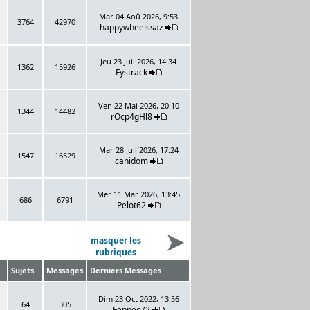
Mar 04 Aoû 2026, 9:53
3764
42970
happywheelssaz
Jeu 23 Juil 2026, 14:34
1362
15926
Fystrack
Ven 22 Mai 2026, 20:10
1344
14482
rOcp4gHl8
Mar 28 Juil 2026, 17:24
1547
16529
canidom
Mer 11 Mar 2026, 13:45
686
6791
Pelot62
masquer les
rubriques
Sujets
Messages
Derniers Messages
Dim 23 Oct 2022, 13:56
64
305
Fennec72