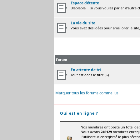
Espace détente
Blablabla ... si vous voulez parler d'autre 
La vie du site
Vous avez des idées pour améliorer le site
Forum
En attente de tri
Tout est dans le titre. ;-)
Marquer tous les forums comme lus
Qui est en ligne ?
Nos membres ont posté un total de
Nous avons
246129
membres enregis
L'utilisateur enregistré le plus récen