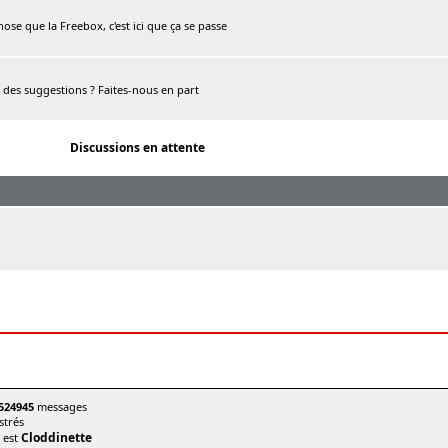
chose que la Freebox, c'est ici que ça se passe
, des suggestions ? Faites-nous en part
Discussions en attente
524945
messages
trés
Cloddinette
t est