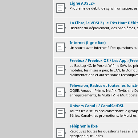
Ligne ADSL2+
Problème de débit, de synchronisation, astu
La Fibre, le VDSL2 (Le Très Haut Débit
Discuter du déploiement, des problèmes, de
Internet (ligne fixe)
Un soucis avec internet ? Des questions sur
Freebox / Freebox OS / Les App. (Free
Le Backup 4G, le Pocket Wifi, le SAV, les p
mobiles, les mises à jour, le LAN, la Domot
d'alimentations et autres soucis technique
Télévision, Radios et toutes les fonct
OQEE, Amazon Prime, Netflix, Twitch, le Dev
enregistrements, le Multi TV, le Multiposte 
Univers Canal+ / CanalSatDSL
Toutes les discussions concernant le group
Séries, Canal+, les promotions, le Multi-écr
Téléphonie fixe
Retrouvez toutes les questions liées à la t
géographique, le fax...