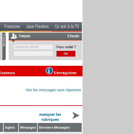
Freezone
Jeux Freebox
Ce soir à la TV
Freezone
S'inscrire
Pass oublié ?
lisateurs
S'enregistrer
Voir les messages sans réponses
masquer les
rubriques
Sujets
Messages
Derniers Messages