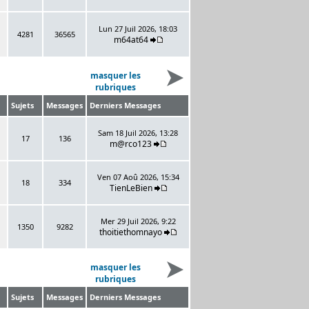
Lun 27 Juil 2026, 18:03
4281
36565
m64at64
masquer les
rubriques
Sujets
Messages
Derniers Messages
Sam 18 Juil 2026, 13:28
17
136
m@rco123
Ven 07 Aoû 2026, 15:34
18
334
TienLeBien
Mer 29 Juil 2026, 9:22
1350
9282
thoitiethomnayo
masquer les
rubriques
Sujets
Messages
Derniers Messages