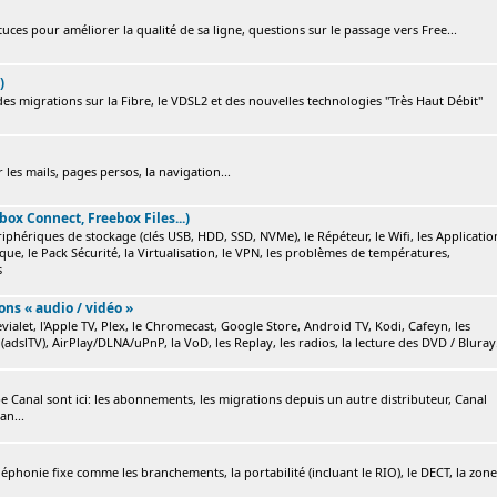
ces pour améliorer la qualité de sa ligne, questions sur le passage vers Free...
)
s migrations sur la Fibre, le VDSL2 et des nouvelles technologies "Très Haut Débit"
 les mails, pages persos, la navigation...
box Connect, Freebox Files...)
ériphériques de stockage (clés USB, HDD, SSD, NVMe), le Répéteur, le Wifi, les Applicatio
ique, le Pack Sécurité, la Virtualisation, le VPN, les problèmes de températures,
s
ions « audio / vidéo »
ialet, l'Apple TV, Plex, le Chromecast, Google Store, Android TV, Kodi, Cafeyn, les
(adslTV), AirPlay/DLNA/uPnP, la VoD, les Replay, les radios, la lecture des DVD / Bluray.
e Canal sont ici: les abonnements, les migrations depuis un autre distributeur, Canal
an...
éléphonie fixe comme les branchements, la portabilité (incluant le RIO), le DECT, la zone