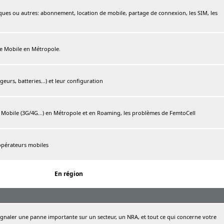
ques ou autres: abonnement, location de mobile, partage de connexion, les SIM, les
ree Mobile en Métropole.
urs, batteries...) et leur configuration
e Mobile (3G/4G...) en Métropole et en Roaming, les problèmes de FemtoCell
 opérateurs mobiles
En région
naler une panne importante sur un secteur, un NRA, et tout ce qui concerne votre