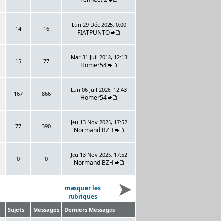
Lun 29 Déc 2025, 0:00
14
16
FIATPUNTO
Mar 31 Juil 2018, 12:13
15
77
Homer54
Lun 06 Juil 2026, 12:43
167
866
Homer54
Jeu 13 Nov 2025, 17:52
77
390
Normand BZH
Jeu 13 Nov 2025, 17:52
0
0
Normand BZH
masquer les
rubriques
Sujets
Messages
Derniers Messages