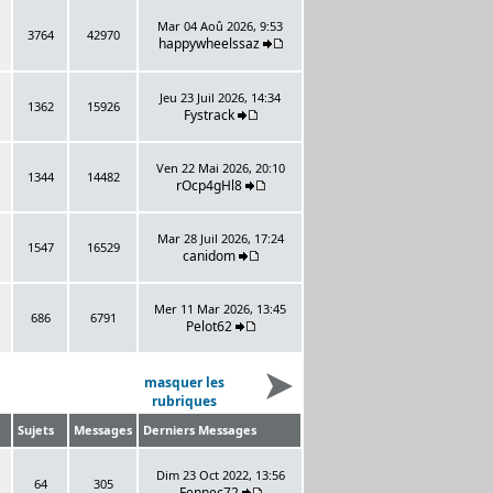
Mar 04 Aoû 2026, 9:53
3764
42970
happywheelssaz
Jeu 23 Juil 2026, 14:34
1362
15926
Fystrack
Ven 22 Mai 2026, 20:10
1344
14482
rOcp4gHl8
Mar 28 Juil 2026, 17:24
1547
16529
canidom
Mer 11 Mar 2026, 13:45
686
6791
Pelot62
masquer les
rubriques
Sujets
Messages
Derniers Messages
Dim 23 Oct 2022, 13:56
64
305
Fennec72