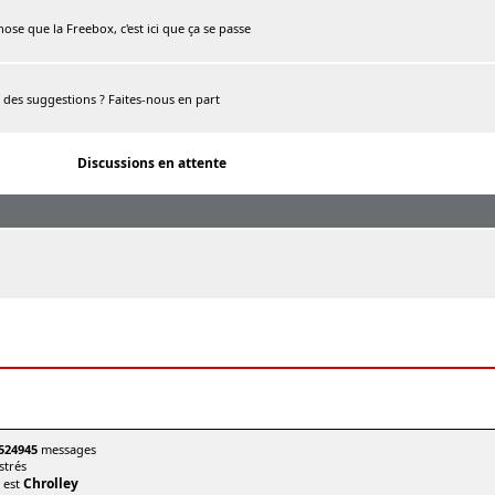
chose que la Freebox, c'est ici que ça se passe
, des suggestions ? Faites-nous en part
Discussions en attente
524945
messages
trés
Chrolley
t est