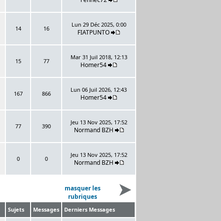
Lun 29 Déc 2025, 0:00
14
16
FIATPUNTO
Mar 31 Juil 2018, 12:13
15
77
Homer54
Lun 06 Juil 2026, 12:43
167
866
Homer54
Jeu 13 Nov 2025, 17:52
77
390
Normand BZH
Jeu 13 Nov 2025, 17:52
0
0
Normand BZH
masquer les
rubriques
Sujets
Messages
Derniers Messages