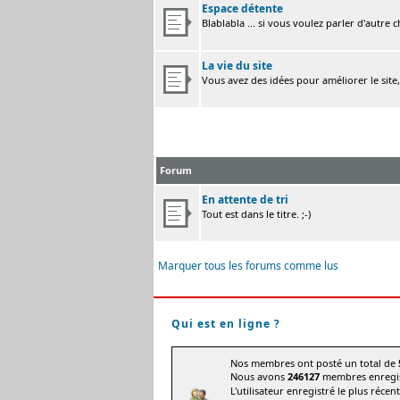
Espace détente
Blablabla ... si vous voulez parler d'autre 
La vie du site
Vous avez des idées pour améliorer le site
Forum
En attente de tri
Tout est dans le titre. ;-)
Marquer tous les forums comme lus
Qui est en ligne ?
Nos membres ont posté un total de
Nous avons
246127
membres enregis
L'utilisateur enregistré le plus récen