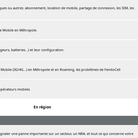
ques ou autres: abonnement, location de mobile, partage de connexion, les SIM, les
ree Mobile en Métropole.
urs, batteries...) et leur configuration
e Mobile (3G/4G...) en Métropole et en Roaming, les problèmes de FemtoCell
 opérateurs mobiles
En région
naler une panne importante sur un secteur, un NRA, et tout ce qui concerne votre