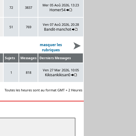
Mer 05 Aoû 2026, 13:23
72
3837
Homer54
Ven 07 Aoû 2026, 20:28
51
769
Bandit-manchot
masquer les
rubriques
Sujets
Messages
Derniers Messages
Ven 27 Mar 2026, 10:05
1
818
Kikisankikisan0
Toutes les heures sont au format GMT + 2 Heures