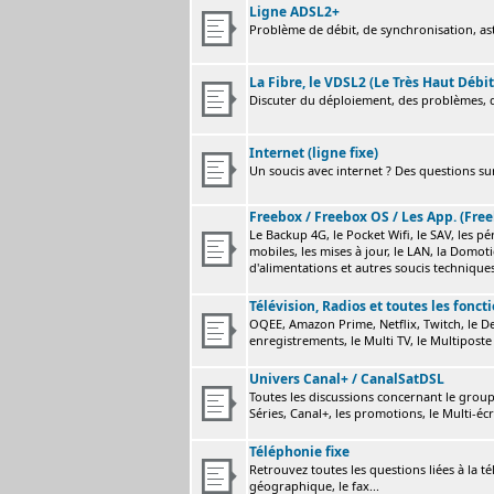
Ligne ADSL2+
Problème de débit, de synchronisation, astu
La Fibre, le VDSL2 (Le Très Haut Débit
Discuter du déploiement, des problèmes, de
Internet (ligne fixe)
Un soucis avec internet ? Des questions sur
Freebox / Freebox OS / Les App. (Free
Le Backup 4G, le Pocket Wifi, le SAV, les p
mobiles, les mises à jour, le LAN, la Domot
d'alimentations et autres soucis technique
Télévision, Radios et toutes les fonct
OQEE, Amazon Prime, Netflix, Twitch, le Dev
enregistrements, le Multi TV, le Multiposte 
Univers Canal+ / CanalSatDSL
Toutes les discussions concernant le group
Séries, Canal+, les promotions, le Multi-écr
Téléphonie fixe
Retrouvez toutes les questions liées à la t
géographique, le fax...