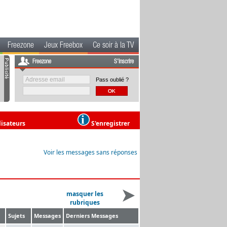
Freezone
Jeux Freebox
Ce soir à la TV
Freezone
S'inscrire
Pass oublié ?
lisateurs
S'enregistrer
Voir les messages sans réponses
masquer les
rubriques
Sujets
Messages
Derniers Messages