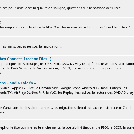
ces pour améliorer la qualité de sa ligne, questions sur le passage vers Free...
)
s migrations sur la Fibre, le VDSL2 et des nouvelles technologies "Très Haut Débit"
 les mails, pages persos, la navigation...
box Connect, Freebox Files...)
ériphériques de stockage (clés USB, HDD, SSD, NVMe), le Répéteur, le Wifi, les Applicatio
ique, le Pack Sécurité, la Virtualisation, le VPN, les problèmes de températures,
s
ions « audio / vidéo »
ialet, l'Apple TV, Plex, le Chromecast, Google Store, Android TV, Kodi, Cafeyn, les
(adslTV), AirPlay/DLNA/uPnP, la VoD, les Replay, les radios, la lecture des DVD / Bluray.
e Canal sont ici: les abonnements, les migrations depuis un autre distributeur, Canal
an...
éléphonie fixe comme les branchements, la portabilité (incluant le RIO), le DECT, la zone