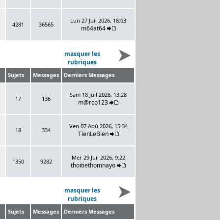
Lun 27 Juil 2026, 18:03
4281
36565
m64at64
masquer les
rubriques
Sujets
Messages
Derniers Messages
Sam 18 Juil 2026, 13:28
17
136
m@rco123
Ven 07 Aoû 2026, 15:34
18
334
TienLeBien
Mer 29 Juil 2026, 9:22
1350
9282
thoitiethomnayo
masquer les
rubriques
Sujets
Messages
Derniers Messages