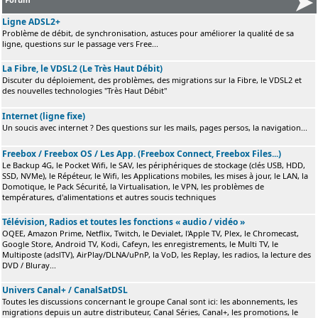
Ligne ADSL2+
Problème de débit, de synchronisation, astuces pour améliorer la qualité de sa
ligne, questions sur le passage vers Free...
La Fibre, le VDSL2 (Le Très Haut Débit)
Discuter du déploiement, des problèmes, des migrations sur la Fibre, le VDSL2 et
des nouvelles technologies "Très Haut Débit"
Internet (ligne fixe)
Un soucis avec internet ? Des questions sur les mails, pages persos, la navigation...
Freebox / Freebox OS / Les App. (Freebox Connect, Freebox Files...)
Le Backup 4G, le Pocket Wifi, le SAV, les périphériques de stockage (clés USB, HDD,
SSD, NVMe), le Répéteur, le Wifi, les Applications mobiles, les mises à jour, le LAN, la
Domotique, le Pack Sécurité, la Virtualisation, le VPN, les problèmes de
températures, d'alimentations et autres soucis techniques
Télévision, Radios et toutes les fonctions « audio / vidéo »
OQEE, Amazon Prime, Netflix, Twitch, le Devialet, l'Apple TV, Plex, le Chromecast,
Google Store, Android TV, Kodi, Cafeyn, les enregistrements, le Multi TV, le
Multiposte (adslTV), AirPlay/DLNA/uPnP, la VoD, les Replay, les radios, la lecture des
DVD / Bluray...
Univers Canal+ / CanalSatDSL
Toutes les discussions concernant le groupe Canal sont ici: les abonnements, les
migrations depuis un autre distributeur, Canal Séries, Canal+, les promotions, le