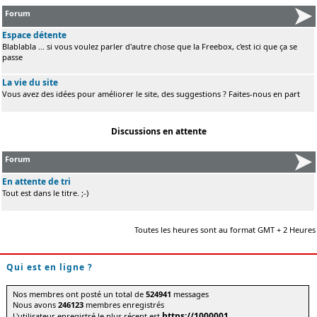
Forum
Espace détente
Blablabla ... si vous voulez parler d'autre chose que la Freebox, c'est ici que ça se
passe
La vie du site
Vous avez des idées pour améliorer le site, des suggestions ? Faites-nous en part
Discussions en attente
Forum
En attente de tri
Tout est dans le titre. ;-)
Toutes les heures sont au format GMT + 2 Heures
Qui est en ligne ?
Nos membres ont posté un total de
524941
messages
Nous avons
246123
membres enregistrés
https://1000001
L'utilisateur enregistré le plus récent est