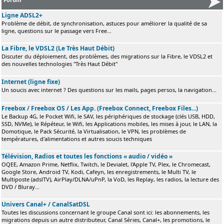
Ligne ADSL2+
Problème de débit, de synchronisation, astuces pour améliorer la qualité de sa
ligne, questions sur le passage vers Free...
La Fibre, le VDSL2 (Le Très Haut Débit)
Discuter du déploiement, des problèmes, des migrations sur la Fibre, le VDSL2 et
des nouvelles technologies "Très Haut Débit"
Internet (ligne fixe)
Un soucis avec internet ? Des questions sur les mails, pages persos, la navigation...
Freebox / Freebox OS / Les App. (Freebox Connect, Freebox Files...)
Le Backup 4G, le Pocket Wifi, le SAV, les périphériques de stockage (clés USB, HDD,
SSD, NVMe), le Répéteur, le Wifi, les Applications mobiles, les mises à jour, le LAN, la
Domotique, le Pack Sécurité, la Virtualisation, le VPN, les problèmes de
températures, d'alimentations et autres soucis techniques
Télévision, Radios et toutes les fonctions « audio / vidéo »
OQEE, Amazon Prime, Netflix, Twitch, le Devialet, l'Apple TV, Plex, le Chromecast,
Google Store, Android TV, Kodi, Cafeyn, les enregistrements, le Multi TV, le
Multiposte (adslTV), AirPlay/DLNA/uPnP, la VoD, les Replay, les radios, la lecture des
DVD / Bluray...
Univers Canal+ / CanalSatDSL
Toutes les discussions concernant le groupe Canal sont ici: les abonnements, les
migrations depuis un autre distributeur, Canal Séries, Canal+, les promotions, le