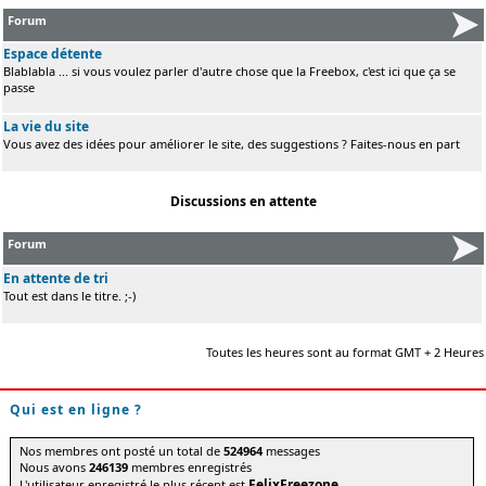
Forum
Espace détente
Blablabla ... si vous voulez parler d'autre chose que la Freebox, c'est ici que ça se
passe
La vie du site
Vous avez des idées pour améliorer le site, des suggestions ? Faites-nous en part
Discussions en attente
Forum
En attente de tri
Tout est dans le titre. ;-)
Toutes les heures sont au format GMT + 2 Heures
Qui est en ligne ?
Nos membres ont posté un total de
524964
messages
Nous avons
246139
membres enregistrés
FelixFreezone
L'utilisateur enregistré le plus récent est