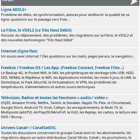
Ligne ADSL2+
Problème de débit, de synchronisation, astuces pour améliorer la qualité de sa
ligne, questions sur le passage vers Free...
La Fibre, le VDSL2 (Le Très Haut Débit)
Discuter du déploiement, des problèmes, des migrations sur la Fibre, le VDSL2 et
des nouvelles technologies "Très Haut Débit"
Internet (ligne fixe)
Un soucis avec internet ? Des questions sur les mails, pages persos, la navigation...
Freebox / Freebox OS / Les App. (Freebox Connect, Freebox Files...)
Le Backup 4G, le Pocket Wifi, le SAV, les périphériques de stockage (clés USB, HDD,
SSD, NVMe), le Répéteur, le Wifi, les Applications mobiles, les mises à jour, le LAN, la
Domotique, le Pack Sécurité, la Virtualisation, le VPN, les problèmes de
températures, d'alimentations et autres soucis techniques
Télévision, Radios et toutes les fonctions « audio / vidéo »
OQEE, Amazon Prime, Netflix, Twitch, le Devialet, l'Apple TV, Plex, le Chromecast,
Google Store, Android TV, Kodi, Cafeyn, les enregistrements, le Multi TV, le
Multiposte (adslTV), AirPlay/DLNA/uPnP, la VoD, les Replay, les radios, la lecture des
DVD / Bluray...
Univers Canal+ / CanalSatDSL
Toutes les discussions concernant le groupe Canal sont ici: les abonnements, les
migrations depuis un autre distributeur, Canal Séries, Canal+, les promotions, le