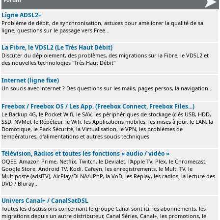
Ligne ADSL2+
Problème de débit, de synchronisation, astuces pour améliorer la qualité de sa
ligne, questions sur le passage vers Free...
La Fibre, le VDSL2 (Le Très Haut Débit)
Discuter du déploiement, des problèmes, des migrations sur la Fibre, le VDSL2 et
des nouvelles technologies "Très Haut Débit"
Internet (ligne fixe)
Un soucis avec internet ? Des questions sur les mails, pages persos, la navigation...
Freebox / Freebox OS / Les App. (Freebox Connect, Freebox Files...)
Le Backup 4G, le Pocket Wifi, le SAV, les périphériques de stockage (clés USB, HDD,
SSD, NVMe), le Répéteur, le Wifi, les Applications mobiles, les mises à jour, le LAN, la
Domotique, le Pack Sécurité, la Virtualisation, le VPN, les problèmes de
températures, d'alimentations et autres soucis techniques
Télévision, Radios et toutes les fonctions « audio / vidéo »
OQEE, Amazon Prime, Netflix, Twitch, le Devialet, l'Apple TV, Plex, le Chromecast,
Google Store, Android TV, Kodi, Cafeyn, les enregistrements, le Multi TV, le
Multiposte (adslTV), AirPlay/DLNA/uPnP, la VoD, les Replay, les radios, la lecture des
DVD / Bluray...
Univers Canal+ / CanalSatDSL
Toutes les discussions concernant le groupe Canal sont ici: les abonnements, les
migrations depuis un autre distributeur, Canal Séries, Canal+, les promotions, le