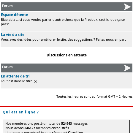
Forum
Espace détente
Blablabla ... si vous voulez parler d'autre chose que la Freebox, c'est ici que ça se
passe
La vie du site
Vous avez des idées pour améliorer le site, des suggestions ? Faites-nous en part
Discussions en attente
Forum
En attente de tri
Tout est dans le titre. ;-)
Toutes les heures sont au format GMT + 2 Heures
Qui est en ligne ?
Nos membres ont posté un total de
524943
messages
Nous avons
246127
membres enregistrés
Chrolley
L'utilisateur enregistré le plus récent est