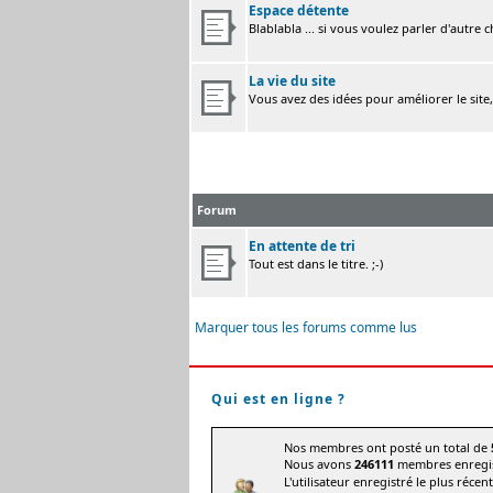
Espace détente
Blablabla ... si vous voulez parler d'autre 
La vie du site
Vous avez des idées pour améliorer le site
Forum
En attente de tri
Tout est dans le titre. ;-)
Marquer tous les forums comme lus
Qui est en ligne ?
Nos membres ont posté un total de
Nous avons
246111
membres enregis
L'utilisateur enregistré le plus récen