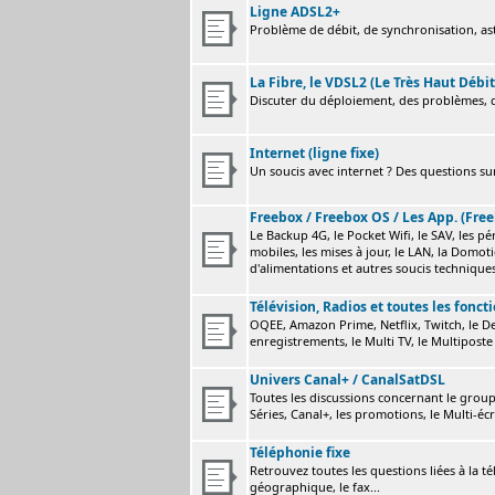
Ligne ADSL2+
Problème de débit, de synchronisation, astu
La Fibre, le VDSL2 (Le Très Haut Débit
Discuter du déploiement, des problèmes, de
Internet (ligne fixe)
Un soucis avec internet ? Des questions sur
Freebox / Freebox OS / Les App. (Free
Le Backup 4G, le Pocket Wifi, le SAV, les p
mobiles, les mises à jour, le LAN, la Domot
d'alimentations et autres soucis technique
Télévision, Radios et toutes les fonct
OQEE, Amazon Prime, Netflix, Twitch, le Dev
enregistrements, le Multi TV, le Multiposte 
Univers Canal+ / CanalSatDSL
Toutes les discussions concernant le group
Séries, Canal+, les promotions, le Multi-écr
Téléphonie fixe
Retrouvez toutes les questions liées à la t
géographique, le fax...