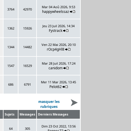
Mar 04 Aoû 2026, 9:53
3764
42970
happywheelssaz
Jeu 23 Juil 2026, 14:34
1362
15926
Fystrack
Ven 22 Mai 2026, 20:10
1344
14482
rOcp4gHl8
Mar 28 Juil 2026, 17:24
1547
16529
canidom
Mer 11 Mar 2026, 13:45
686
6791
Pelot62
masquer les
rubriques
Sujets
Messages
Derniers Messages
Dim 23 Oct 2022, 13:56
64
305
Fennec72