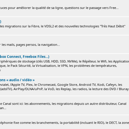
ces pour améliorer la qualité de sa ligne, questions sur le passage vers Free...
)
s migrations sur la Fibre, le VDSL2 et des nouvelles technologies "Très Haut Débit"
 les mails, pages persos, la navigation...
box Connect, Freebox Files...)
ériphériques de stockage (clés USB, HDD, SSD, NVMe), le Répéteur, le Wifi, les Applicatio
ique, le Pack Sécurité, la Virtualisation, le VPN, les problèmes de températures,
s
ions « audio / vidéo »
ialet, l'Apple TV, Plex, le Chromecast, Google Store, Android TV, Kodi, Cafeyn, les
(adslTV), AirPlay/DLNA/uPnP, la VoD, les Replay, les radios, la lecture des DVD / Bluray.
e Canal sont ici: les abonnements, les migrations depuis un autre distributeur, Canal
an...
éléphonie fixe comme les branchements, la portabilité (incluant le RIO), le DECT, la zone