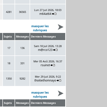
Lun 27 Juil 2026, 18:03
4281
36565
m64at64
masquer les
rubriques
Sujets
Messages
Derniers Messages
Sam 18 Juil 2026, 13:28
17
136
m@rco123
Mer 05 Aoû 2026, 16:37
18
331
rsuinot
Mer 29 Juil 2026, 9:22
1350
9282
thoitiethomnayo
masquer les
rubriques
Sujets
Messages
Derniers Messages