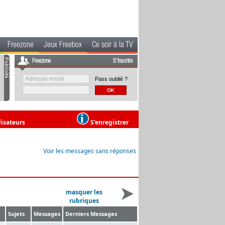
Freezone
Jeux Freebox
Ce soir à la TV
Freezone
S'inscrire
Pass oublié ?
lisateurs
S'enregistrer
Voir les messages sans réponses
masquer les
rubriques
Sujets
Messages
Derniers Messages