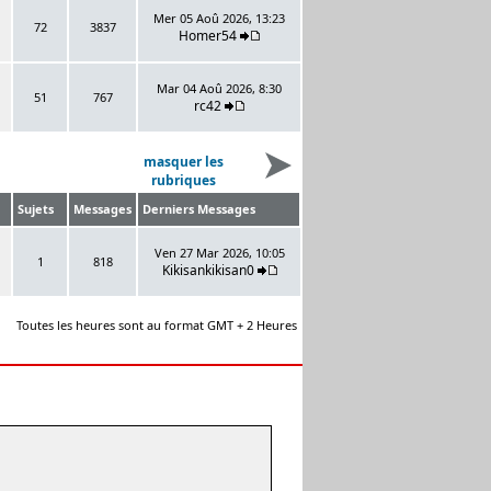
Mer 05 Aoû 2026, 13:23
72
3837
Homer54
Mar 04 Aoû 2026, 8:30
51
767
rc42
masquer les
rubriques
Sujets
Messages
Derniers Messages
Ven 27 Mar 2026, 10:05
1
818
Kikisankikisan0
Toutes les heures sont au format GMT + 2 Heures