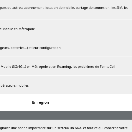
ques ou autres: abonnement, location de mobile, partage de connexion, les SIM, les
ree Mobile en Métropole.
urs, batteries...) et leur configuration
e Mobile (3G/4G...) en Métropole et en Roaming, les problèmes de FemtoCell
 opérateurs mobiles
En région
naler une panne importante sur un secteur, un NRA, et tout ce qui concerne votre