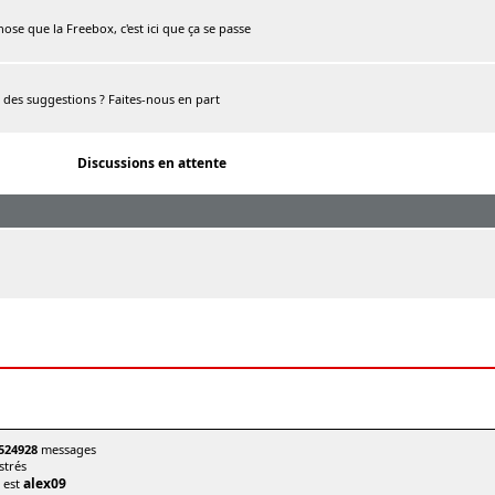
chose que la Freebox, c'est ici que ça se passe
, des suggestions ? Faites-nous en part
Discussions en attente
524928
messages
trés
alex09
t est