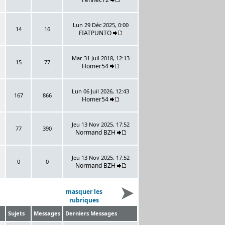
Lun 29 Déc 2025, 0:00
14
16
FIATPUNTO
Mar 31 Juil 2018, 12:13
15
77
Homer54
Lun 06 Juil 2026, 12:43
167
866
Homer54
Jeu 13 Nov 2025, 17:52
77
390
Normand BZH
Jeu 13 Nov 2025, 17:52
0
0
Normand BZH
masquer les
rubriques
Sujets
Messages
Derniers Messages