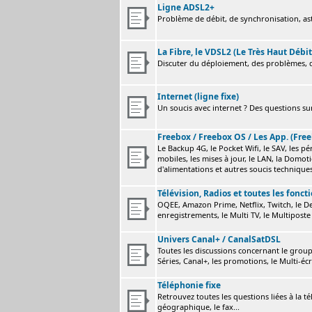
Ligne ADSL2+
Problème de débit, de synchronisation, astu
La Fibre, le VDSL2 (Le Très Haut Débit
Discuter du déploiement, des problèmes, de
Internet (ligne fixe)
Un soucis avec internet ? Des questions sur
Freebox / Freebox OS / Les App. (Free
Le Backup 4G, le Pocket Wifi, le SAV, les p
mobiles, les mises à jour, le LAN, la Domot
d'alimentations et autres soucis technique
Télévision, Radios et toutes les fonct
OQEE, Amazon Prime, Netflix, Twitch, le Dev
enregistrements, le Multi TV, le Multiposte 
Univers Canal+ / CanalSatDSL
Toutes les discussions concernant le group
Séries, Canal+, les promotions, le Multi-écr
Téléphonie fixe
Retrouvez toutes les questions liées à la t
géographique, le fax...