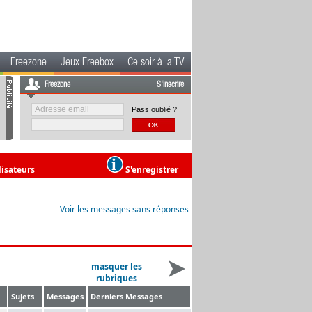
Freezone
Jeux Freebox
Ce soir à la TV
Freezone
S'inscrire
Pass oublié ?
lisateurs
S'enregistrer
Voir les messages sans réponses
masquer les
rubriques
Sujets
Messages
Derniers Messages