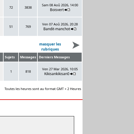
Sam 08 Aoû 2026, 14:00
72
3838
Boisvert
Ven 07 Aoû 2026, 20:28
51
769
Bandit-manchot
masquer les
rubriques
Sujets
Messages
Derniers Messages
Ven 27 Mar 2026, 10:05
1
818
Kikisankikisan0
Toutes les heures sont au format GMT + 2 Heures