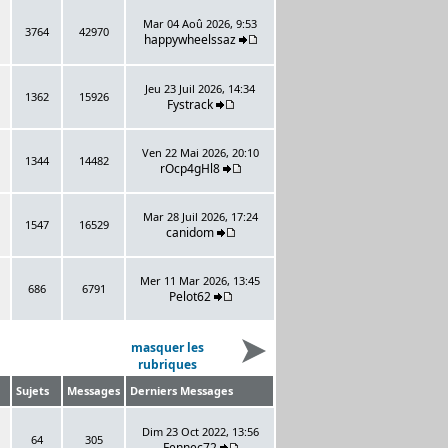
Mar 04 Aoû 2026, 9:53
3764
42970
happywheelssaz
Jeu 23 Juil 2026, 14:34
1362
15926
Fystrack
Ven 22 Mai 2026, 20:10
1344
14482
rOcp4gHl8
Mar 28 Juil 2026, 17:24
1547
16529
canidom
Mer 11 Mar 2026, 13:45
686
6791
Pelot62
masquer les
rubriques
Sujets
Messages
Derniers Messages
Dim 23 Oct 2022, 13:56
64
305
Fennec72