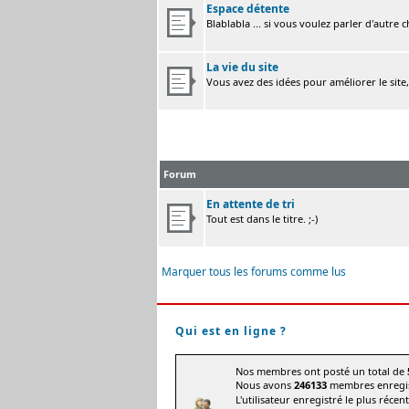
Espace détente
Blablabla ... si vous voulez parler d'autre 
La vie du site
Vous avez des idées pour améliorer le site
Forum
En attente de tri
Tout est dans le titre. ;-)
Marquer tous les forums comme lus
Qui est en ligne ?
Nos membres ont posté un total de
Nous avons
246133
membres enregis
L'utilisateur enregistré le plus récen