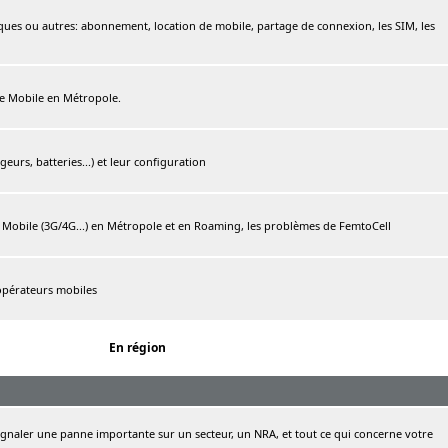
ques ou autres: abonnement, location de mobile, partage de connexion, les SIM, les
ree Mobile en Métropole.
urs, batteries...) et leur configuration
e Mobile (3G/4G...) en Métropole et en Roaming, les problèmes de FemtoCell
 opérateurs mobiles
En région
naler une panne importante sur un secteur, un NRA, et tout ce qui concerne votre