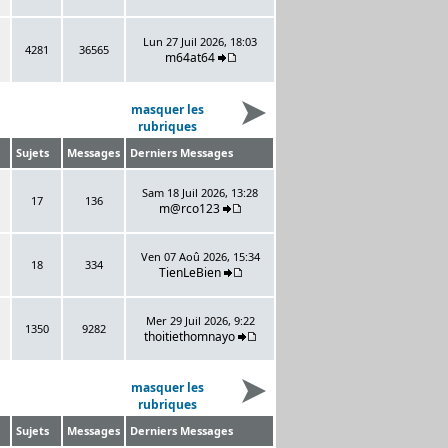
Lun 27 Juil 2026, 18:03
4281
36565
m64at64
masquer les
rubriques
Sujets
Messages
Derniers Messages
Sam 18 Juil 2026, 13:28
17
136
m@rco123
Ven 07 Aoû 2026, 15:34
18
334
TienLeBien
Mer 29 Juil 2026, 9:22
1350
9282
thoitiethomnayo
masquer les
rubriques
Sujets
Messages
Derniers Messages