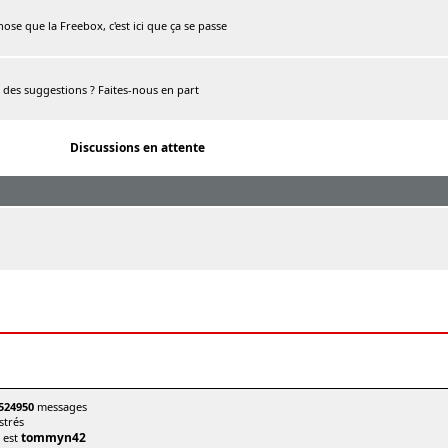
chose que la Freebox, c'est ici que ça se passe
, des suggestions ? Faites-nous en part
Discussions en attente
524950
messages
trés
tommyn42
t est