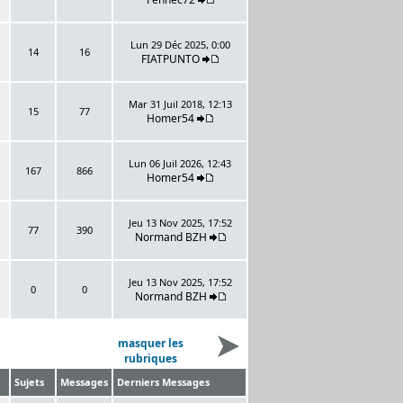
Lun 29 Déc 2025, 0:00
14
16
FIATPUNTO
Mar 31 Juil 2018, 12:13
15
77
Homer54
Lun 06 Juil 2026, 12:43
167
866
Homer54
Jeu 13 Nov 2025, 17:52
77
390
Normand BZH
Jeu 13 Nov 2025, 17:52
0
0
Normand BZH
masquer les
rubriques
Sujets
Messages
Derniers Messages