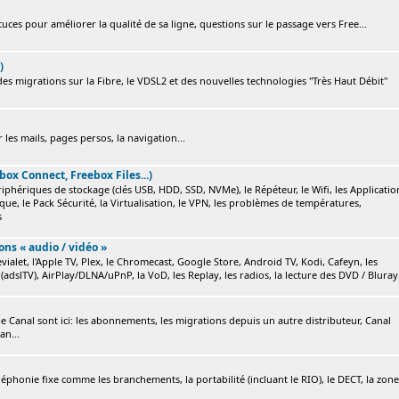
ces pour améliorer la qualité de sa ligne, questions sur le passage vers Free...
)
s migrations sur la Fibre, le VDSL2 et des nouvelles technologies "Très Haut Débit"
 les mails, pages persos, la navigation...
box Connect, Freebox Files...)
ériphériques de stockage (clés USB, HDD, SSD, NVMe), le Répéteur, le Wifi, les Applicatio
ique, le Pack Sécurité, la Virtualisation, le VPN, les problèmes de températures,
s
ions « audio / vidéo »
ialet, l'Apple TV, Plex, le Chromecast, Google Store, Android TV, Kodi, Cafeyn, les
(adslTV), AirPlay/DLNA/uPnP, la VoD, les Replay, les radios, la lecture des DVD / Bluray.
e Canal sont ici: les abonnements, les migrations depuis un autre distributeur, Canal
an...
éléphonie fixe comme les branchements, la portabilité (incluant le RIO), le DECT, la zone