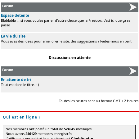
Forum
Espace détente
Blablabla ... si vous voulez parler d'autre chose que la Freebox, c'est ici que ça se
passe
La vie du site
Vous avez des idées pour améliorer le site, des suggestions ? Faites-nous en part
Discussions en attente
Forum
En attente de tri
Tout est dans le titre. ;-)
Toutes les heures sont au format GMT + 2 Heures
Qui est en ligne ?
Nos membres ont posté un total de
524945
messages
Nous avons
246129
membres enregistrés
Cloddinette
L'utilisateur enregistré le plus récent est