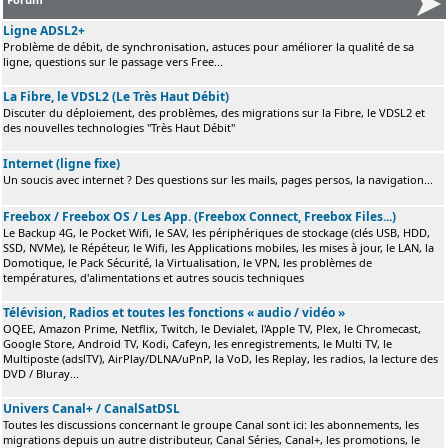
Ligne ADSL2+
Problème de débit, de synchronisation, astuces pour améliorer la qualité de sa
ligne, questions sur le passage vers Free...
La Fibre, le VDSL2 (Le Très Haut Débit)
Discuter du déploiement, des problèmes, des migrations sur la Fibre, le VDSL2 et
des nouvelles technologies "Très Haut Débit"
Internet (ligne fixe)
Un soucis avec internet ? Des questions sur les mails, pages persos, la navigation...
Freebox / Freebox OS / Les App. (Freebox Connect, Freebox Files...)
Le Backup 4G, le Pocket Wifi, le SAV, les périphériques de stockage (clés USB, HDD,
SSD, NVMe), le Répéteur, le Wifi, les Applications mobiles, les mises à jour, le LAN, la
Domotique, le Pack Sécurité, la Virtualisation, le VPN, les problèmes de
températures, d'alimentations et autres soucis techniques
Télévision, Radios et toutes les fonctions « audio / vidéo »
OQEE, Amazon Prime, Netflix, Twitch, le Devialet, l'Apple TV, Plex, le Chromecast,
Google Store, Android TV, Kodi, Cafeyn, les enregistrements, le Multi TV, le
Multiposte (adslTV), AirPlay/DLNA/uPnP, la VoD, les Replay, les radios, la lecture des
DVD / Bluray...
Univers Canal+ / CanalSatDSL
Toutes les discussions concernant le groupe Canal sont ici: les abonnements, les
migrations depuis un autre distributeur, Canal Séries, Canal+, les promotions, le