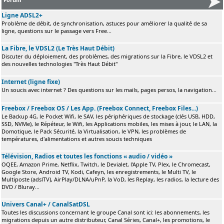
Ligne ADSL2+
Problème de débit, de synchronisation, astuces pour améliorer la qualité de sa
ligne, questions sur le passage vers Free...
La Fibre, le VDSL2 (Le Très Haut Débit)
Discuter du déploiement, des problèmes, des migrations sur la Fibre, le VDSL2 et
des nouvelles technologies "Très Haut Débit"
Internet (ligne fixe)
Un soucis avec internet ? Des questions sur les mails, pages persos, la navigation...
Freebox / Freebox OS / Les App. (Freebox Connect, Freebox Files...)
Le Backup 4G, le Pocket Wifi, le SAV, les périphériques de stockage (clés USB, HDD,
SSD, NVMe), le Répéteur, le Wifi, les Applications mobiles, les mises à jour, le LAN, la
Domotique, le Pack Sécurité, la Virtualisation, le VPN, les problèmes de
températures, d'alimentations et autres soucis techniques
Télévision, Radios et toutes les fonctions « audio / vidéo »
OQEE, Amazon Prime, Netflix, Twitch, le Devialet, l'Apple TV, Plex, le Chromecast,
Google Store, Android TV, Kodi, Cafeyn, les enregistrements, le Multi TV, le
Multiposte (adslTV), AirPlay/DLNA/uPnP, la VoD, les Replay, les radios, la lecture des
DVD / Bluray...
Univers Canal+ / CanalSatDSL
Toutes les discussions concernant le groupe Canal sont ici: les abonnements, les
migrations depuis un autre distributeur, Canal Séries, Canal+, les promotions, le