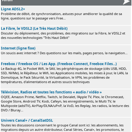
Ligne ADSL2+
Problème de débit, de synchronisation, astuces pour améliorer la qualité de sa
ligne, questions sur le passage vers Free...
La Fibre, le VDSL2 (Le Très Haut Débit)
Discuter du déploiement, des problèmes, des migrations sur la Fibre, le VDSL2 et
des nouvelles technologies "Très Haut Débit"
Internet (ligne fixe)
Un soucis avec internet ? Des questions sur les mails, pages persos, la navigation...
Freebox / Freebox OS / Les App. (Freebox Connect, Freebox Files...)
Le Backup 4G, le Pocket Wifi, le SAV, les périphériques de stockage (clés USB, HDD,
SSD, NVMe), le Répéteur, le Wifi, les Applications mobiles, les mises à jour, le LAN, la
Domotique, le Pack Sécurité, la Virtualisation, le VPN, les problèmes de
températures, d'alimentations et autres soucis techniques
Télévision, Radios et toutes les fonctions « audio / vidéo »
OQEE, Amazon Prime, Netflix, Twitch, le Devialet, l'Apple TV, Plex, le Chromecast,
Google Store, Android TV, Kodi, Cafeyn, les enregistrements, le Multi TV, le
Multiposte (adslTV), AirPlay/DLNA/uPnP, la VoD, les Replay, les radios, la lecture des
DVD / Bluray...
Univers Canal+ / CanalSatDSL
Toutes les discussions concernant le groupe Canal sont ici: les abonnements, les
migrations depuis un autre distributeur, Canal Séries, Canal+, les promotions, le