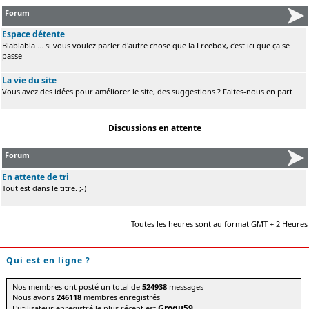
Forum
Espace détente
Blablabla ... si vous voulez parler d'autre chose que la Freebox, c'est ici que ça se
passe
La vie du site
Vous avez des idées pour améliorer le site, des suggestions ? Faites-nous en part
Discussions en attente
Forum
En attente de tri
Tout est dans le titre. ;-)
Toutes les heures sont au format GMT + 2 Heures
Qui est en ligne ?
Nos membres ont posté un total de
524938
messages
Nous avons
246118
membres enregistrés
Grogu59
L'utilisateur enregistré le plus récent est