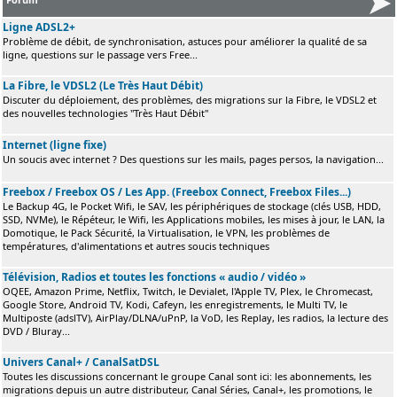
Ligne ADSL2+
Problème de débit, de synchronisation, astuces pour améliorer la qualité de sa
ligne, questions sur le passage vers Free...
La Fibre, le VDSL2 (Le Très Haut Débit)
Discuter du déploiement, des problèmes, des migrations sur la Fibre, le VDSL2 et
des nouvelles technologies "Très Haut Débit"
Internet (ligne fixe)
Un soucis avec internet ? Des questions sur les mails, pages persos, la navigation...
Freebox / Freebox OS / Les App. (Freebox Connect, Freebox Files...)
Le Backup 4G, le Pocket Wifi, le SAV, les périphériques de stockage (clés USB, HDD,
SSD, NVMe), le Répéteur, le Wifi, les Applications mobiles, les mises à jour, le LAN, la
Domotique, le Pack Sécurité, la Virtualisation, le VPN, les problèmes de
températures, d'alimentations et autres soucis techniques
Télévision, Radios et toutes les fonctions « audio / vidéo »
OQEE, Amazon Prime, Netflix, Twitch, le Devialet, l'Apple TV, Plex, le Chromecast,
Google Store, Android TV, Kodi, Cafeyn, les enregistrements, le Multi TV, le
Multiposte (adslTV), AirPlay/DLNA/uPnP, la VoD, les Replay, les radios, la lecture des
DVD / Bluray...
Univers Canal+ / CanalSatDSL
Toutes les discussions concernant le groupe Canal sont ici: les abonnements, les
migrations depuis un autre distributeur, Canal Séries, Canal+, les promotions, le