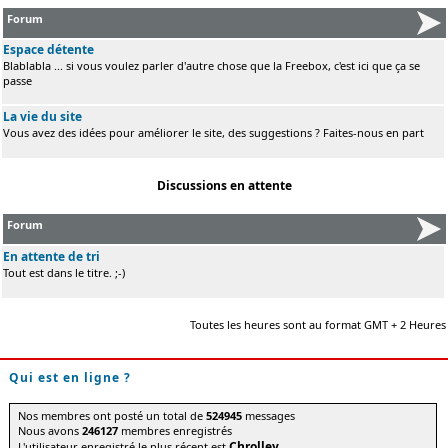
Forum
Espace détente
Blablabla ... si vous voulez parler d'autre chose que la Freebox, c'est ici que ça se
passe
La vie du site
Vous avez des idées pour améliorer le site, des suggestions ? Faites-nous en part
Discussions en attente
Forum
En attente de tri
Tout est dans le titre. ;-)
Toutes les heures sont au format GMT + 2 Heures
Qui est en ligne ?
Nos membres ont posté un total de
524945
messages
Nous avons
246127
membres enregistrés
Chrolley
L'utilisateur enregistré le plus récent est