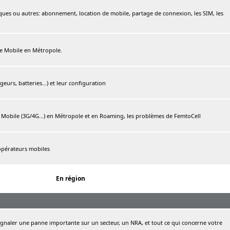
ques ou autres: abonnement, location de mobile, partage de connexion, les SIM, les
ree Mobile en Métropole.
urs, batteries...) et leur configuration
e Mobile (3G/4G...) en Métropole et en Roaming, les problèmes de FemtoCell
 opérateurs mobiles
En région
naler une panne importante sur un secteur, un NRA, et tout ce qui concerne votre