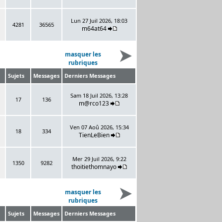
Lun 27 Juil 2026, 18:03
4281
36565
m64at64
masquer les
rubriques
Sujets
Messages
Derniers Messages
Sam 18 Juil 2026, 13:28
17
136
m@rco123
Ven 07 Aoû 2026, 15:34
18
334
TienLeBien
Mer 29 Juil 2026, 9:22
1350
9282
thoitiethomnayo
masquer les
rubriques
Sujets
Messages
Derniers Messages