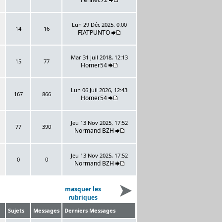
Lun 29 Déc 2025, 0:00
14
16
FIATPUNTO
Mar 31 Juil 2018, 12:13
15
77
Homer54
Lun 06 Juil 2026, 12:43
167
866
Homer54
Jeu 13 Nov 2025, 17:52
77
390
Normand BZH
Jeu 13 Nov 2025, 17:52
0
0
Normand BZH
masquer les
rubriques
Sujets
Messages
Derniers Messages