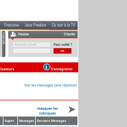
Freezone
Jeux Freebox
Ce soir à la TV
Freezone
S'inscrire
Pass oublié ?
lisateurs
S'enregistrer
Voir les messages sans réponses
masquer les
rubriques
Sujets
Messages
Derniers Messages