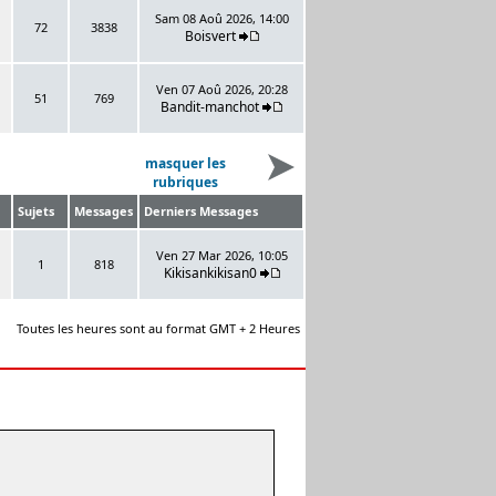
Sam 08 Aoû 2026, 14:00
72
3838
Boisvert
Ven 07 Aoû 2026, 20:28
51
769
Bandit-manchot
masquer les
rubriques
Sujets
Messages
Derniers Messages
Ven 27 Mar 2026, 10:05
1
818
Kikisankikisan0
Toutes les heures sont au format GMT + 2 Heures