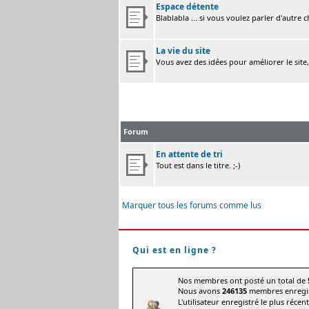
Espace détente
Blablabla ... si vous voulez parler d'autre 
La vie du site
Vous avez des idées pour améliorer le site
Forum
En attente de tri
Tout est dans le titre. ;-)
Marquer tous les forums comme lus
Qui est en ligne ?
Nos membres ont posté un total de
Nous avons
246135
membres enregis
L'utilisateur enregistré le plus récen