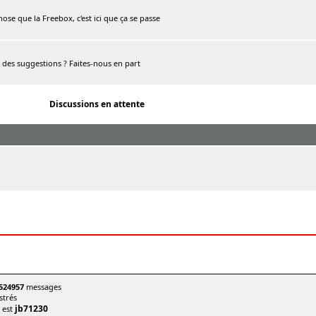
chose que la Freebox, c'est ici que ça se passe
, des suggestions ? Faites-nous en part
Discussions en attente
524957
messages
trés
jb71230
t est