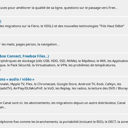
ces pour améliorer la qualité de sa ligne, questions sur le passage vers Free...
)
s migrations sur la Fibre, le VDSL2 et des nouvelles technologies "Très Haut Débit"
 les mails, pages persos, la navigation...
box Connect, Freebox Files...)
ériphériques de stockage (clés USB, HDD, SSD, NVMe), le Répéteur, le Wifi, les Applicatio
ique, le Pack Sécurité, la Virtualisation, le VPN, les problèmes de températures,
s
ions « audio / vidéo »
ialet, l'Apple TV, Plex, le Chromecast, Google Store, Android TV, Kodi, Cafeyn, les
(adslTV), AirPlay/DLNA/uPnP, la VoD, les Replay, les radios, la lecture des DVD / Bluray.
e Canal sont ici: les abonnements, les migrations depuis un autre distributeur, Canal
an...
éléphonie fixe comme les branchements, la portabilité (incluant le RIO), le DECT, la zone