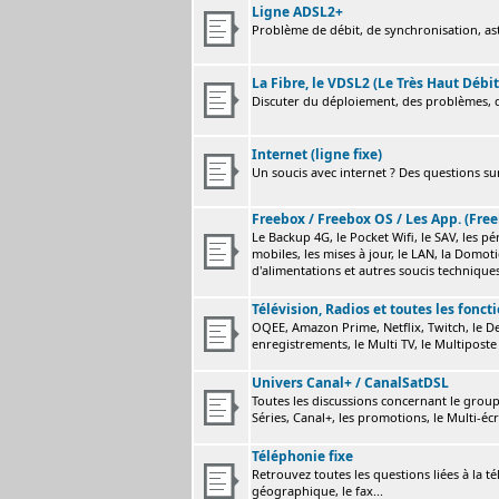
Ligne ADSL2+
Problème de débit, de synchronisation, astu
La Fibre, le VDSL2 (Le Très Haut Débit
Discuter du déploiement, des problèmes, de
Internet (ligne fixe)
Un soucis avec internet ? Des questions sur
Freebox / Freebox OS / Les App. (Free
Le Backup 4G, le Pocket Wifi, le SAV, les p
mobiles, les mises à jour, le LAN, la Domot
d'alimentations et autres soucis technique
Télévision, Radios et toutes les fonct
OQEE, Amazon Prime, Netflix, Twitch, le Dev
enregistrements, le Multi TV, le Multiposte 
Univers Canal+ / CanalSatDSL
Toutes les discussions concernant le group
Séries, Canal+, les promotions, le Multi-écr
Téléphonie fixe
Retrouvez toutes les questions liées à la t
géographique, le fax...