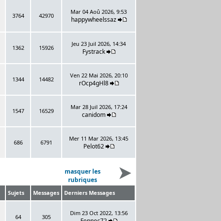
Mar 04 Aoû 2026, 9:53
3764
42970
happywheelssaz
Jeu 23 Juil 2026, 14:34
1362
15926
Fystrack
Ven 22 Mai 2026, 20:10
1344
14482
rOcp4gHl8
Mar 28 Juil 2026, 17:24
1547
16529
canidom
Mer 11 Mar 2026, 13:45
686
6791
Pelot62
masquer les
rubriques
Sujets
Messages
Derniers Messages
Dim 23 Oct 2022, 13:56
64
305
Fennec72