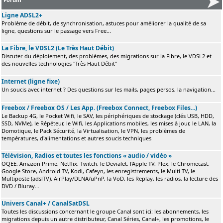
Ligne ADSL2+
Problème de débit, de synchronisation, astuces pour améliorer la qualité de sa
ligne, questions sur le passage vers Free...
La Fibre, le VDSL2 (Le Très Haut Débit)
Discuter du déploiement, des problèmes, des migrations sur la Fibre, le VDSL2 et
des nouvelles technologies "Très Haut Débit"
Internet (ligne fixe)
Un soucis avec internet ? Des questions sur les mails, pages persos, la navigation...
Freebox / Freebox OS / Les App. (Freebox Connect, Freebox Files...)
Le Backup 4G, le Pocket Wifi, le SAV, les périphériques de stockage (clés USB, HDD,
SSD, NVMe), le Répéteur, le Wifi, les Applications mobiles, les mises à jour, le LAN, la
Domotique, le Pack Sécurité, la Virtualisation, le VPN, les problèmes de
températures, d'alimentations et autres soucis techniques
Télévision, Radios et toutes les fonctions « audio / vidéo »
OQEE, Amazon Prime, Netflix, Twitch, le Devialet, l'Apple TV, Plex, le Chromecast,
Google Store, Android TV, Kodi, Cafeyn, les enregistrements, le Multi TV, le
Multiposte (adslTV), AirPlay/DLNA/uPnP, la VoD, les Replay, les radios, la lecture des
DVD / Bluray...
Univers Canal+ / CanalSatDSL
Toutes les discussions concernant le groupe Canal sont ici: les abonnements, les
migrations depuis un autre distributeur, Canal Séries, Canal+, les promotions, le