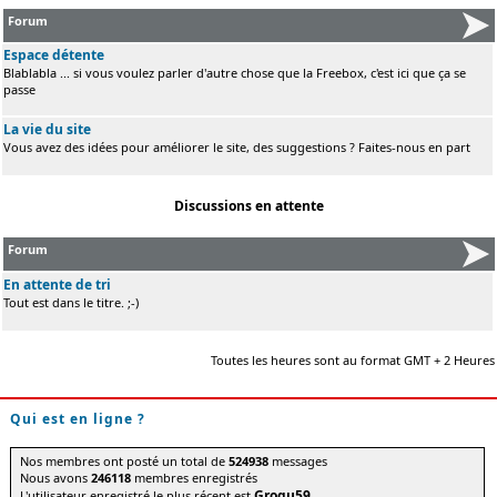
Forum
Espace détente
Blablabla ... si vous voulez parler d'autre chose que la Freebox, c'est ici que ça se
passe
La vie du site
Vous avez des idées pour améliorer le site, des suggestions ? Faites-nous en part
Discussions en attente
Forum
En attente de tri
Tout est dans le titre. ;-)
Toutes les heures sont au format GMT + 2 Heures
Qui est en ligne ?
Nos membres ont posté un total de
524938
messages
Nous avons
246118
membres enregistrés
Grogu59
L'utilisateur enregistré le plus récent est