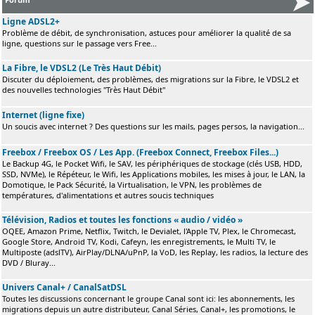
Ligne ADSL2+
Problème de débit, de synchronisation, astuces pour améliorer la qualité de sa
ligne, questions sur le passage vers Free...
La Fibre, le VDSL2 (Le Très Haut Débit)
Discuter du déploiement, des problèmes, des migrations sur la Fibre, le VDSL2 et
des nouvelles technologies "Très Haut Débit"
Internet (ligne fixe)
Un soucis avec internet ? Des questions sur les mails, pages persos, la navigation...
Freebox / Freebox OS / Les App. (Freebox Connect, Freebox Files...)
Le Backup 4G, le Pocket Wifi, le SAV, les périphériques de stockage (clés USB, HDD,
SSD, NVMe), le Répéteur, le Wifi, les Applications mobiles, les mises à jour, le LAN, la
Domotique, le Pack Sécurité, la Virtualisation, le VPN, les problèmes de
températures, d'alimentations et autres soucis techniques
Télévision, Radios et toutes les fonctions « audio / vidéo »
OQEE, Amazon Prime, Netflix, Twitch, le Devialet, l'Apple TV, Plex, le Chromecast,
Google Store, Android TV, Kodi, Cafeyn, les enregistrements, le Multi TV, le
Multiposte (adslTV), AirPlay/DLNA/uPnP, la VoD, les Replay, les radios, la lecture des
DVD / Bluray...
Univers Canal+ / CanalSatDSL
Toutes les discussions concernant le groupe Canal sont ici: les abonnements, les
migrations depuis un autre distributeur, Canal Séries, Canal+, les promotions, le