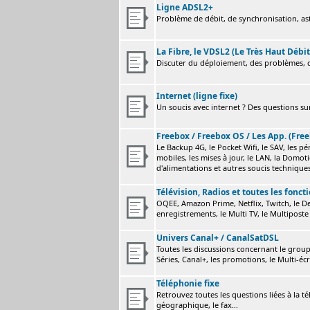
Ligne ADSL2+
Problème de débit, de synchronisation, astu
La Fibre, le VDSL2 (Le Très Haut Débit
Discuter du déploiement, des problèmes, de
Internet (ligne fixe)
Un soucis avec internet ? Des questions sur
Freebox / Freebox OS / Les App. (Free
Le Backup 4G, le Pocket Wifi, le SAV, les p
mobiles, les mises à jour, le LAN, la Domot
d'alimentations et autres soucis technique
Télévision, Radios et toutes les fonct
OQEE, Amazon Prime, Netflix, Twitch, le Dev
enregistrements, le Multi TV, le Multiposte 
Univers Canal+ / CanalSatDSL
Toutes les discussions concernant le group
Séries, Canal+, les promotions, le Multi-écr
Téléphonie fixe
Retrouvez toutes les questions liées à la t
géographique, le fax...