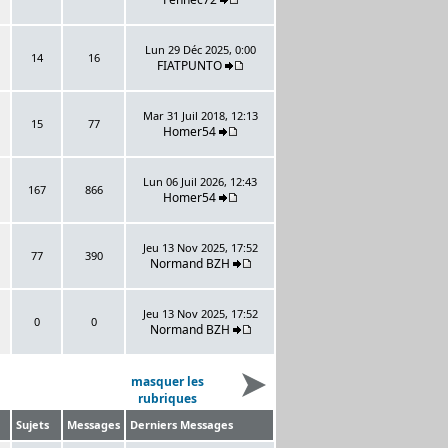
Lun 29 Déc 2025, 0:00
14
16
FIATPUNTO
Mar 31 Juil 2018, 12:13
15
77
Homer54
Lun 06 Juil 2026, 12:43
167
866
Homer54
Jeu 13 Nov 2025, 17:52
77
390
Normand BZH
Jeu 13 Nov 2025, 17:52
0
0
Normand BZH
masquer les
rubriques
Sujets
Messages
Derniers Messages