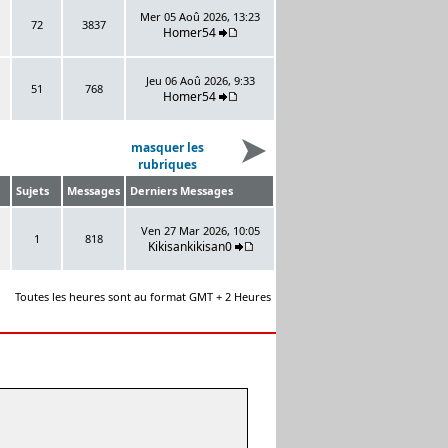
Mer 05 Aoû 2026, 13:23
72
3837
Homer54
Jeu 06 Aoû 2026, 9:33
51
768
Homer54
masquer les
rubriques
Sujets
Messages
Derniers Messages
Ven 27 Mar 2026, 10:05
1
818
Kikisankikisan0
Toutes les heures sont au format GMT + 2 Heures