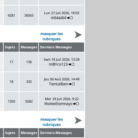
Lun 27 Juil 2026, 18:03
4281
36565
m64at64
masquer les
rubriques
Sujets
Messages
Derniers Messages
Sam 18 Juil 2026, 13:28
17
136
m@rco123
Jeu 06 Aoû 2026, 14:49
18
332
TienLeBien
Mer 29 Juil 2026, 9:22
1350
9282
thoitiethomnayo
masquer les
rubriques
Sujets
Messages
Derniers Messages