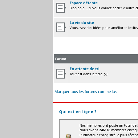
Espace détente
Blablabla ... si vous voulez parler d'autre 
La vie du site
Vous avez des idées pour améliorer le site
Forum
En attente de tri
Tout est dans le titre. ;-)
Marquer tous les forums comme lus
Qui est en ligne ?
Nos membres ont posté un total de
Nous avons
246118
membres enregis
L'utilisateur enregistré le plus récen