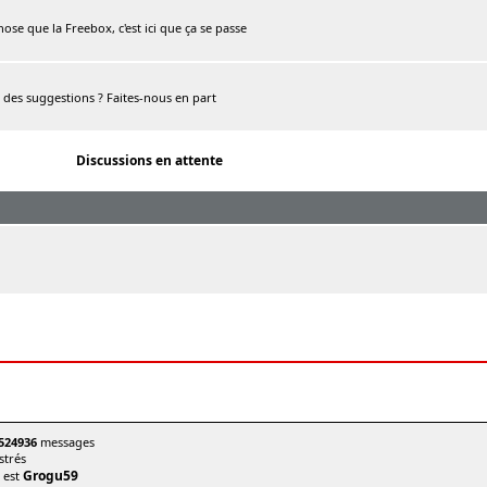
chose que la Freebox, c'est ici que ça se passe
, des suggestions ? Faites-nous en part
Discussions en attente
524936
messages
trés
Grogu59
t est