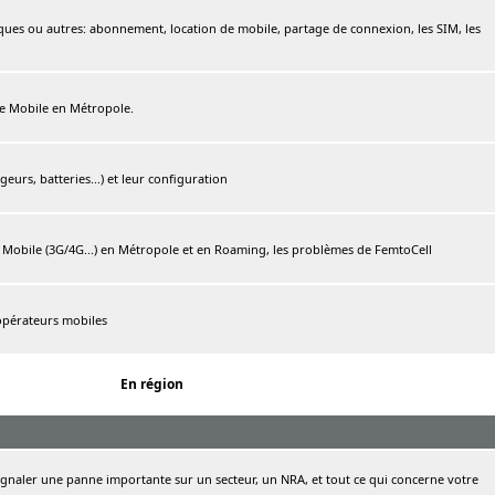
ques ou autres: abonnement, location de mobile, partage de connexion, les SIM, les
ree Mobile en Métropole.
urs, batteries...) et leur configuration
e Mobile (3G/4G...) en Métropole et en Roaming, les problèmes de FemtoCell
 opérateurs mobiles
En région
naler une panne importante sur un secteur, un NRA, et tout ce qui concerne votre