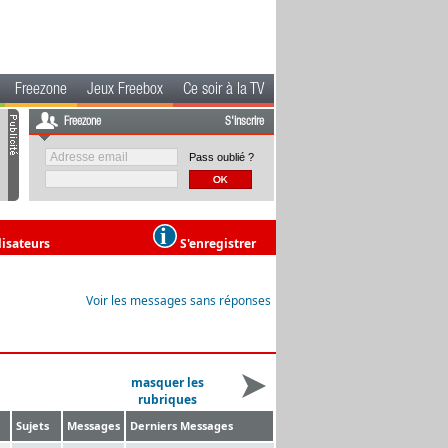
Freezone
Jeux Freebox
Ce soir à la TV
Freezone
S'inscrire
Pass oublié ?
lisateurs
S'enregistrer
Voir les messages sans réponses
masquer les
rubriques
Sujets
Messages
Derniers Messages