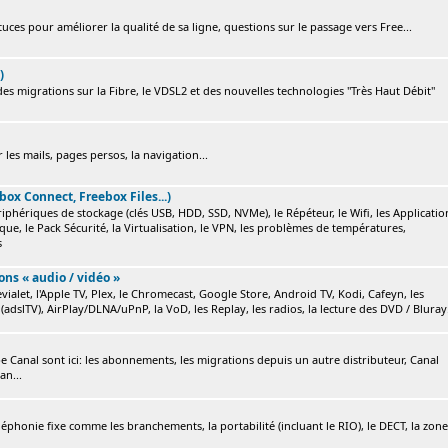
ces pour améliorer la qualité de sa ligne, questions sur le passage vers Free...
)
s migrations sur la Fibre, le VDSL2 et des nouvelles technologies "Très Haut Débit"
 les mails, pages persos, la navigation...
box Connect, Freebox Files...)
ériphériques de stockage (clés USB, HDD, SSD, NVMe), le Répéteur, le Wifi, les Applicatio
ique, le Pack Sécurité, la Virtualisation, le VPN, les problèmes de températures,
s
ions « audio / vidéo »
ialet, l'Apple TV, Plex, le Chromecast, Google Store, Android TV, Kodi, Cafeyn, les
(adslTV), AirPlay/DLNA/uPnP, la VoD, les Replay, les radios, la lecture des DVD / Bluray.
e Canal sont ici: les abonnements, les migrations depuis un autre distributeur, Canal
an...
éléphonie fixe comme les branchements, la portabilité (incluant le RIO), le DECT, la zone