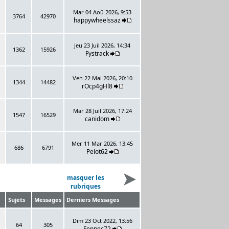
Mar 04 Aoû 2026, 9:53
3764
42970
happywheelssaz
Jeu 23 Juil 2026, 14:34
1362
15926
Fystrack
Ven 22 Mai 2026, 20:10
1344
14482
rOcp4gHl8
Mar 28 Juil 2026, 17:24
1547
16529
canidom
Mer 11 Mar 2026, 13:45
686
6791
Pelot62
masquer les
rubriques
Sujets
Messages
Derniers Messages
Dim 23 Oct 2022, 13:56
64
305
Fennec72