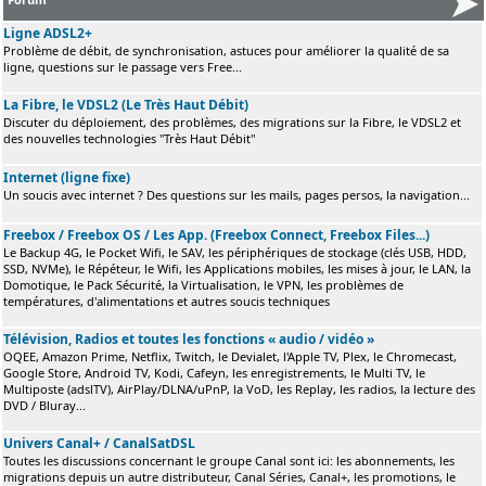
Ligne ADSL2+
Problème de débit, de synchronisation, astuces pour améliorer la qualité de sa
ligne, questions sur le passage vers Free...
La Fibre, le VDSL2 (Le Très Haut Débit)
Discuter du déploiement, des problèmes, des migrations sur la Fibre, le VDSL2 et
des nouvelles technologies "Très Haut Débit"
Internet (ligne fixe)
Un soucis avec internet ? Des questions sur les mails, pages persos, la navigation...
Freebox / Freebox OS / Les App. (Freebox Connect, Freebox Files...)
Le Backup 4G, le Pocket Wifi, le SAV, les périphériques de stockage (clés USB, HDD,
SSD, NVMe), le Répéteur, le Wifi, les Applications mobiles, les mises à jour, le LAN, la
Domotique, le Pack Sécurité, la Virtualisation, le VPN, les problèmes de
températures, d'alimentations et autres soucis techniques
Télévision, Radios et toutes les fonctions « audio / vidéo »
OQEE, Amazon Prime, Netflix, Twitch, le Devialet, l'Apple TV, Plex, le Chromecast,
Google Store, Android TV, Kodi, Cafeyn, les enregistrements, le Multi TV, le
Multiposte (adslTV), AirPlay/DLNA/uPnP, la VoD, les Replay, les radios, la lecture des
DVD / Bluray...
Univers Canal+ / CanalSatDSL
Toutes les discussions concernant le groupe Canal sont ici: les abonnements, les
migrations depuis un autre distributeur, Canal Séries, Canal+, les promotions, le