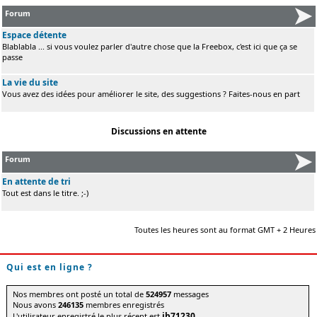
Forum
Espace détente
Blablabla ... si vous voulez parler d'autre chose que la Freebox, c'est ici que ça se
passe
La vie du site
Vous avez des idées pour améliorer le site, des suggestions ? Faites-nous en part
Discussions en attente
Forum
En attente de tri
Tout est dans le titre. ;-)
Toutes les heures sont au format GMT + 2 Heures
Qui est en ligne ?
Nos membres ont posté un total de
524957
messages
Nous avons
246135
membres enregistrés
jb71230
L'utilisateur enregistré le plus récent est