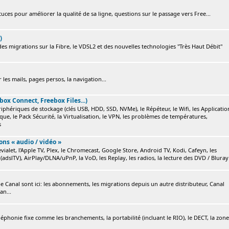
ces pour améliorer la qualité de sa ligne, questions sur le passage vers Free...
)
s migrations sur la Fibre, le VDSL2 et des nouvelles technologies "Très Haut Débit"
 les mails, pages persos, la navigation...
box Connect, Freebox Files...)
ériphériques de stockage (clés USB, HDD, SSD, NVMe), le Répéteur, le Wifi, les Applicatio
ique, le Pack Sécurité, la Virtualisation, le VPN, les problèmes de températures,
s
ions « audio / vidéo »
ialet, l'Apple TV, Plex, le Chromecast, Google Store, Android TV, Kodi, Cafeyn, les
(adslTV), AirPlay/DLNA/uPnP, la VoD, les Replay, les radios, la lecture des DVD / Bluray.
e Canal sont ici: les abonnements, les migrations depuis un autre distributeur, Canal
an...
éléphonie fixe comme les branchements, la portabilité (incluant le RIO), le DECT, la zone