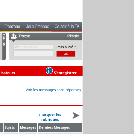
Freezone
Jeux Freebox
Ce soir à la TV
Freezone
S'inscrire
Pass oublié ?
lisateurs
S'enregistrer
Voir les messages sans réponses
masquer les
rubriques
Sujets
Messages
Derniers Messages