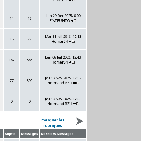
Lun 29 Déc 2025, 0:00
14
16
FIATPUNTO
Mar 31 Juil 2018, 12:13
15
77
Homer54
Lun 06 Juil 2026, 12:43
167
866
Homer54
Jeu 13 Nov 2025, 17:52
77
390
Normand BZH
Jeu 13 Nov 2025, 17:52
0
0
Normand BZH
masquer les
rubriques
Sujets
Messages
Derniers Messages