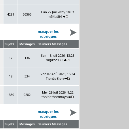
Lun 27 Juil 2026, 18:03
4281
36565
m64at64
masquer les
rubriques
Sujets
Messages
Derniers Messages
Sam 18 Juil 2026, 13:28
17
136
m@rco123
Ven 07 Aoû 2026, 15:34
18
334
TienLeBien
Mer 29 Juil 2026, 9:22
1350
9282
thoitiethomnayo
masquer les
rubriques
Sujets
Messages
Derniers Messages