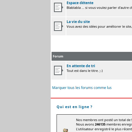
Espace détente
Blablabla ... si vous voulez parler d'autre 
La vie du site
Vous avez des idées pour améliorer le site
Forum
En attente de tri
Tout est dans le titre. ;-)
Marquer tous les forums comme lus
Qui est en ligne ?
Nos membres ont posté un total de
Nous avons
246135
membres enregis
L'utilisateur enregistré le plus récen