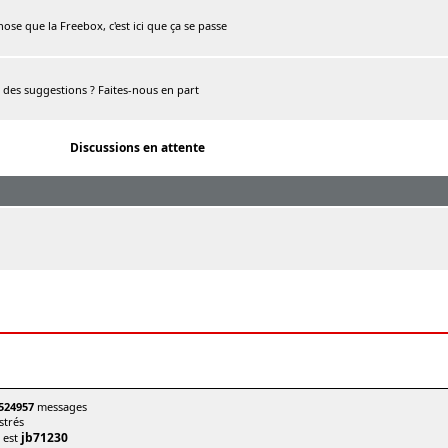
chose que la Freebox, c'est ici que ça se passe
, des suggestions ? Faites-nous en part
Discussions en attente
524957
messages
trés
jb71230
t est