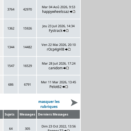
Mar 04 Aoû 2026, 9:53
3764
42970
happywheelssaz
Jeu 23 Juil 2026, 14:34
1362
15926
Fystrack
Ven 22 Mai 2026, 20:10
1344
14482
rOcp4gHl8
Mar 28 Juil 2026, 17:24
1547
16529
canidom
Mer 11 Mar 2026, 13:45
686
6791
Pelot62
masquer les
rubriques
Sujets
Messages
Derniers Messages
Dim 23 Oct 2022, 13:56
64
305
Fennec72