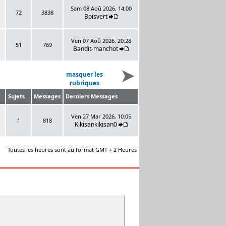
Sam 08 Aoû 2026, 14:00
72
3838
Boisvert
Ven 07 Aoû 2026, 20:28
51
769
Bandit-manchot
masquer les
rubriques
Sujets
Messages
Derniers Messages
Ven 27 Mar 2026, 10:05
1
818
Kikisankikisan0
Toutes les heures sont au format GMT + 2 Heures