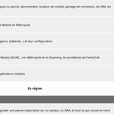
ques ou autres: abonnement, location de mobile, partage de connexion, les SIM, les
ree Mobile en Métropole.
urs, batteries...) et leur configuration
e Mobile (3G/4G...) en Métropole et en Roaming, les problèmes de FemtoCell
 opérateurs mobiles
En région
naler une panne importante sur un secteur, un NRA, et tout ce qui concerne votre