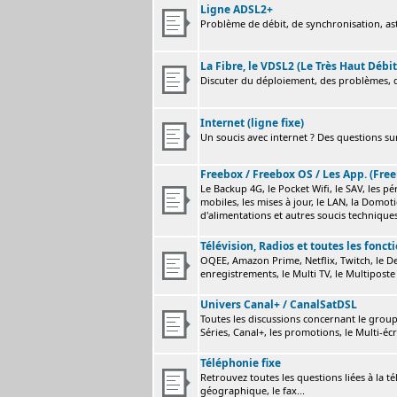
Ligne ADSL2+
Problème de débit, de synchronisation, astu
La Fibre, le VDSL2 (Le Très Haut Débit
Discuter du déploiement, des problèmes, de
Internet (ligne fixe)
Un soucis avec internet ? Des questions sur
Freebox / Freebox OS / Les App. (Free
Le Backup 4G, le Pocket Wifi, le SAV, les p
mobiles, les mises à jour, le LAN, la Domot
d'alimentations et autres soucis technique
Télévision, Radios et toutes les fonct
OQEE, Amazon Prime, Netflix, Twitch, le Dev
enregistrements, le Multi TV, le Multiposte 
Univers Canal+ / CanalSatDSL
Toutes les discussions concernant le group
Séries, Canal+, les promotions, le Multi-écr
Téléphonie fixe
Retrouvez toutes les questions liées à la t
géographique, le fax...