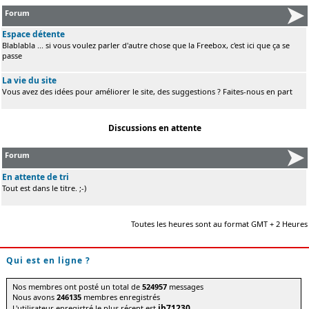
Forum
Espace détente
Blablabla ... si vous voulez parler d'autre chose que la Freebox, c'est ici que ça se
passe
La vie du site
Vous avez des idées pour améliorer le site, des suggestions ? Faites-nous en part
Discussions en attente
Forum
En attente de tri
Tout est dans le titre. ;-)
Toutes les heures sont au format GMT + 2 Heures
Qui est en ligne ?
Nos membres ont posté un total de
524957
messages
Nous avons
246135
membres enregistrés
jb71230
L'utilisateur enregistré le plus récent est