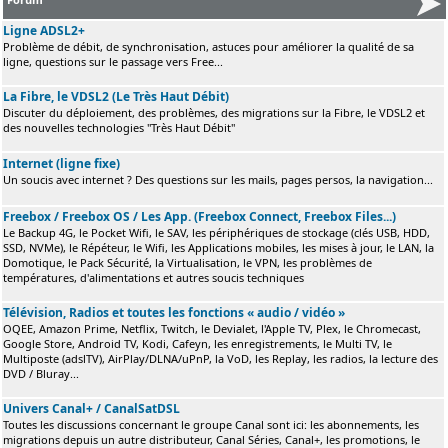
Ligne ADSL2+
Problème de débit, de synchronisation, astuces pour améliorer la qualité de sa
ligne, questions sur le passage vers Free...
La Fibre, le VDSL2 (Le Très Haut Débit)
Discuter du déploiement, des problèmes, des migrations sur la Fibre, le VDSL2 et
des nouvelles technologies "Très Haut Débit"
Internet (ligne fixe)
Un soucis avec internet ? Des questions sur les mails, pages persos, la navigation...
Freebox / Freebox OS / Les App. (Freebox Connect, Freebox Files...)
Le Backup 4G, le Pocket Wifi, le SAV, les périphériques de stockage (clés USB, HDD,
SSD, NVMe), le Répéteur, le Wifi, les Applications mobiles, les mises à jour, le LAN, la
Domotique, le Pack Sécurité, la Virtualisation, le VPN, les problèmes de
températures, d'alimentations et autres soucis techniques
Télévision, Radios et toutes les fonctions « audio / vidéo »
OQEE, Amazon Prime, Netflix, Twitch, le Devialet, l'Apple TV, Plex, le Chromecast,
Google Store, Android TV, Kodi, Cafeyn, les enregistrements, le Multi TV, le
Multiposte (adslTV), AirPlay/DLNA/uPnP, la VoD, les Replay, les radios, la lecture des
DVD / Bluray...
Univers Canal+ / CanalSatDSL
Toutes les discussions concernant le groupe Canal sont ici: les abonnements, les
migrations depuis un autre distributeur, Canal Séries, Canal+, les promotions, le