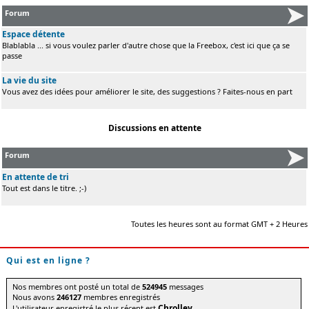
Forum
Espace détente
Blablabla ... si vous voulez parler d'autre chose que la Freebox, c'est ici que ça se
passe
La vie du site
Vous avez des idées pour améliorer le site, des suggestions ? Faites-nous en part
Discussions en attente
Forum
En attente de tri
Tout est dans le titre. ;-)
Toutes les heures sont au format GMT + 2 Heures
Qui est en ligne ?
Nos membres ont posté un total de
524945
messages
Nous avons
246127
membres enregistrés
Chrolley
L'utilisateur enregistré le plus récent est