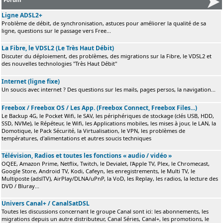
Ligne ADSL2+
Problème de débit, de synchronisation, astuces pour améliorer la qualité de sa
ligne, questions sur le passage vers Free...
La Fibre, le VDSL2 (Le Très Haut Débit)
Discuter du déploiement, des problèmes, des migrations sur la Fibre, le VDSL2 et
des nouvelles technologies "Très Haut Débit"
Internet (ligne fixe)
Un soucis avec internet ? Des questions sur les mails, pages persos, la navigation...
Freebox / Freebox OS / Les App. (Freebox Connect, Freebox Files...)
Le Backup 4G, le Pocket Wifi, le SAV, les périphériques de stockage (clés USB, HDD,
SSD, NVMe), le Répéteur, le Wifi, les Applications mobiles, les mises à jour, le LAN, la
Domotique, le Pack Sécurité, la Virtualisation, le VPN, les problèmes de
températures, d'alimentations et autres soucis techniques
Télévision, Radios et toutes les fonctions « audio / vidéo »
OQEE, Amazon Prime, Netflix, Twitch, le Devialet, l'Apple TV, Plex, le Chromecast,
Google Store, Android TV, Kodi, Cafeyn, les enregistrements, le Multi TV, le
Multiposte (adslTV), AirPlay/DLNA/uPnP, la VoD, les Replay, les radios, la lecture des
DVD / Bluray...
Univers Canal+ / CanalSatDSL
Toutes les discussions concernant le groupe Canal sont ici: les abonnements, les
migrations depuis un autre distributeur, Canal Séries, Canal+, les promotions, le