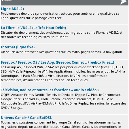
Ligne ADSL2+
Problème de débit, de synchronisation, astuces pour améliorer la qualité de sa
ligne, questions sur le passage vers Free...
La Fibre, le VDSL2 (Le Très Haut Débit)
Discuter du déploiement, des problèmes, des migrations sur la Fibre, le VDSL2 et
des nouvelles technologies "Très Haut Débit"
Internet (ligne fixe)
Un soucis avec internet ? Des questions sur les mails, pages persos, la navigation...
Freebox / Freebox OS / Les App. (Freebox Connect, Freebox Files...)
Le Backup 4G, le Pocket Wifi, le SAV, les périphériques de stockage (clés USB, HDD,
SSD, NVMe), le Répéteur, le Wifi, les Applications mobiles, les mises à jour, le LAN, la
Domotique, le Pack Sécurité, la Virtualisation, le VPN, les problèmes de
températures, d'alimentations et autres soucis techniques
Télévision, Radios et toutes les fonctions « audio / vidéo »
OQEE, Amazon Prime, Netflix, Twitch, le Devialet, l'Apple TV, Plex, le Chromecast,
Google Store, Android TV, Kodi, Cafeyn, les enregistrements, le Multi TV, le
Multiposte (adslTV), AirPlay/DLNA/uPnP, la VoD, les Replay, les radios, la lecture des
DVD / Bluray...
Univers Canal+ / CanalSatDSL
Toutes les discussions concernant le groupe Canal sont ici: les abonnements, les
migrations depuis un autre distributeur, Canal Séries, Canal+, les promotions, le