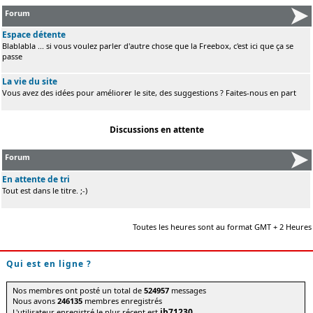
Forum
Espace détente
Blablabla ... si vous voulez parler d'autre chose que la Freebox, c'est ici que ça se
passe
La vie du site
Vous avez des idées pour améliorer le site, des suggestions ? Faites-nous en part
Discussions en attente
Forum
En attente de tri
Tout est dans le titre. ;-)
Toutes les heures sont au format GMT + 2 Heures
Qui est en ligne ?
Nos membres ont posté un total de
524957
messages
Nous avons
246135
membres enregistrés
jb71230
L'utilisateur enregistré le plus récent est