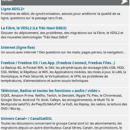
Ligne ADSL2+
Problème de débit, de synchronisation, astuces pour améliorer la qualité de sa
ligne, questions sur le passage vers Free...
La Fibre, le VDSL2 (Le Très Haut Débit)
Discuter du déploiement, des problèmes, des migrations sur la Fibre, le VDSL2 et
des nouvelles technologies "Très Haut Débit"
Internet (ligne fixe)
Un soucis avec internet ? Des questions sur les mails, pages persos, la navigation...
Freebox / Freebox OS / Les App. (Freebox Connect, Freebox Files...)
Le Backup 4G, le Pocket Wifi, le SAV, les périphériques de stockage (clés USB, HDD,
SSD, NVMe), le Répéteur, le Wifi, les Applications mobiles, les mises à jour, le LAN, la
Domotique, le Pack Sécurité, la Virtualisation, le VPN, les problèmes de
températures, d'alimentations et autres soucis techniques
Télévision, Radios et toutes les fonctions « audio / vidéo »
OQEE, Amazon Prime, Netflix, Twitch, le Devialet, l'Apple TV, Plex, le Chromecast,
Google Store, Android TV, Kodi, Cafeyn, les enregistrements, le Multi TV, le
Multiposte (adslTV), AirPlay/DLNA/uPnP, la VoD, les Replay, les radios, la lecture des
DVD / Bluray...
Univers Canal+ / CanalSatDSL
Toutes les discussions concernant le groupe Canal sont ici: les abonnements, les
migrations depuis un autre distributeur, Canal Séries, Canal+, les promotions, le