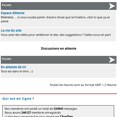
Forum
Espace détente
Blablabla ... si vous voulez parler d'autre chose que la Freebox, c'est ici que ça se
passe
La vie du site
Vous avez des idées pour améliorer le site, des suggestions ? Faites-nous en part
Discussions en attente
Forum
En attente de tri
Tout est dans le titre. ;-)
Toutes les heures sont au format GMT + 2 Heures
Qui est en ligne ?
Nos membres ont posté un total de
524943
messages
Nous avons
246127
membres enregistrés
Chrolley
L'utilisateur enregistré le plus récent est