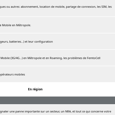
ques ou autres: abonnement, location de mobile, partage de connexion, les SIM, les
ree Mobile en Métropole.
urs, batteries...) et leur configuration
e Mobile (3G/4G...) en Métropole et en Roaming, les problèmes de FemtoCell
 opérateurs mobiles
En région
naler une panne importante sur un secteur, un NRA, et tout ce qui concerne votre