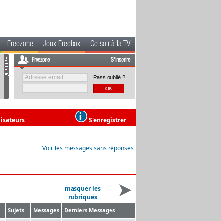
Freezone
Jeux Freebox
Ce soir à la TV
Freezone
S'inscrire
Pass oublié ?
lisateurs
S'enregistrer
Voir les messages sans réponses
masquer les
rubriques
Sujets
Messages
Derniers Messages