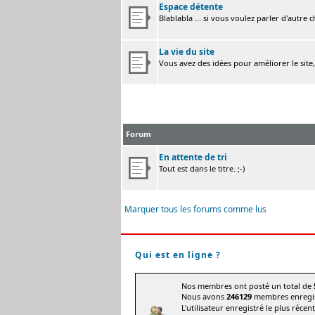
Espace détente
Blablabla ... si vous voulez parler d'autre 
La vie du site
Vous avez des idées pour améliorer le site
Forum
En attente de tri
Tout est dans le titre. ;-)
Marquer tous les forums comme lus
Qui est en ligne ?
Nos membres ont posté un total de
Nous avons
246129
membres enregis
L'utilisateur enregistré le plus récen