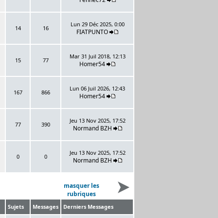
Lun 29 Déc 2025, 0:00
14
16
FIATPUNTO
Mar 31 Juil 2018, 12:13
15
77
Homer54
Lun 06 Juil 2026, 12:43
167
866
Homer54
Jeu 13 Nov 2025, 17:52
77
390
Normand BZH
Jeu 13 Nov 2025, 17:52
0
0
Normand BZH
masquer les
rubriques
Sujets
Messages
Derniers Messages