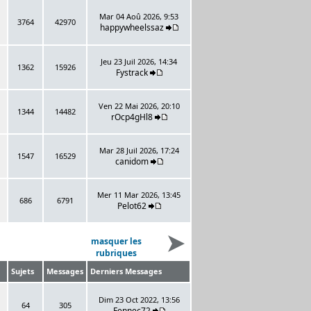
Mar 04 Aoû 2026, 9:53
3764
42970
happywheelssaz
Jeu 23 Juil 2026, 14:34
1362
15926
Fystrack
Ven 22 Mai 2026, 20:10
1344
14482
rOcp4gHl8
Mar 28 Juil 2026, 17:24
1547
16529
canidom
Mer 11 Mar 2026, 13:45
686
6791
Pelot62
masquer les
rubriques
Sujets
Messages
Derniers Messages
Dim 23 Oct 2022, 13:56
64
305
Fennec72