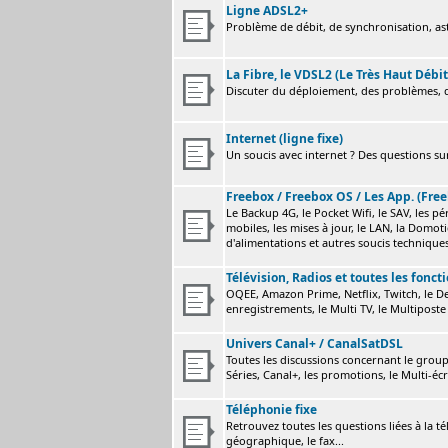
Ligne ADSL2+
Problème de débit, de synchronisation, astu
La Fibre, le VDSL2 (Le Très Haut Débit
Discuter du déploiement, des problèmes, de
Internet (ligne fixe)
Un soucis avec internet ? Des questions sur
Freebox / Freebox OS / Les App. (Free
Le Backup 4G, le Pocket Wifi, le SAV, les p
mobiles, les mises à jour, le LAN, la Domot
d'alimentations et autres soucis technique
Télévision, Radios et toutes les fonct
OQEE, Amazon Prime, Netflix, Twitch, le Dev
enregistrements, le Multi TV, le Multiposte 
Univers Canal+ / CanalSatDSL
Toutes les discussions concernant le group
Séries, Canal+, les promotions, le Multi-écr
Téléphonie fixe
Retrouvez toutes les questions liées à la t
géographique, le fax...