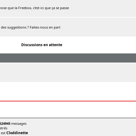
chose que la Freebox, c'est ici que ça se passe
, des suggestions ? Faites-nous en part
Discussions en attente
524945
messages
trés
Cloddinette
t est