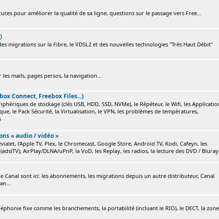
ces pour améliorer la qualité de sa ligne, questions sur le passage vers Free...
)
s migrations sur la Fibre, le VDSL2 et des nouvelles technologies "Très Haut Débit"
 les mails, pages persos, la navigation...
box Connect, Freebox Files...)
ériphériques de stockage (clés USB, HDD, SSD, NVMe), le Répéteur, le Wifi, les Applicatio
ique, le Pack Sécurité, la Virtualisation, le VPN, les problèmes de températures,
s
ions « audio / vidéo »
ialet, l'Apple TV, Plex, le Chromecast, Google Store, Android TV, Kodi, Cafeyn, les
(adslTV), AirPlay/DLNA/uPnP, la VoD, les Replay, les radios, la lecture des DVD / Bluray.
e Canal sont ici: les abonnements, les migrations depuis un autre distributeur, Canal
an...
éléphonie fixe comme les branchements, la portabilité (incluant le RIO), le DECT, la zone