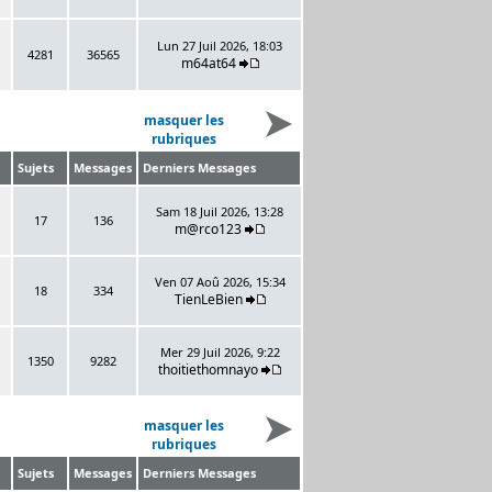
Lun 27 Juil 2026, 18:03
4281
36565
m64at64
masquer les
rubriques
Sujets
Messages
Derniers Messages
Sam 18 Juil 2026, 13:28
17
136
m@rco123
Ven 07 Aoû 2026, 15:34
18
334
TienLeBien
Mer 29 Juil 2026, 9:22
1350
9282
thoitiethomnayo
masquer les
rubriques
Sujets
Messages
Derniers Messages