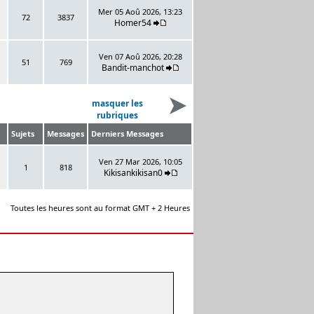
Mer 05 Aoû 2026, 13:23
72
3837
Homer54
Ven 07 Aoû 2026, 20:28
51
769
Bandit-manchot
masquer les
rubriques
Sujets
Messages
Derniers Messages
Ven 27 Mar 2026, 10:05
1
818
Kikisankikisan0
Toutes les heures sont au format GMT + 2 Heures