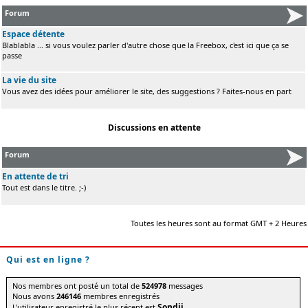
Forum
Espace détente
Blablabla ... si vous voulez parler d'autre chose que la Freebox, c'est ici que ça se
passe
La vie du site
Vous avez des idées pour améliorer le site, des suggestions ? Faites-nous en part
Discussions en attente
Forum
En attente de tri
Tout est dans le titre. ;-)
Toutes les heures sont au format GMT + 2 Heures
Qui est en ligne ?
Nos membres ont posté un total de
524978
messages
Nous avons
246146
membres enregistrés
Sondji
L'utilisateur enregistré le plus récent est