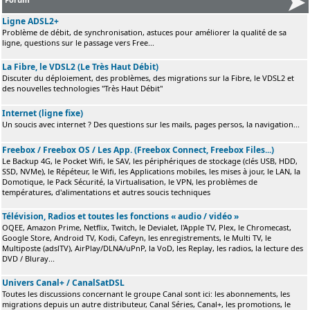
Ligne ADSL2+
Problème de débit, de synchronisation, astuces pour améliorer la qualité de sa
ligne, questions sur le passage vers Free...
La Fibre, le VDSL2 (Le Très Haut Débit)
Discuter du déploiement, des problèmes, des migrations sur la Fibre, le VDSL2 et
des nouvelles technologies "Très Haut Débit"
Internet (ligne fixe)
Un soucis avec internet ? Des questions sur les mails, pages persos, la navigation...
Freebox / Freebox OS / Les App. (Freebox Connect, Freebox Files...)
Le Backup 4G, le Pocket Wifi, le SAV, les périphériques de stockage (clés USB, HDD,
SSD, NVMe), le Répéteur, le Wifi, les Applications mobiles, les mises à jour, le LAN, la
Domotique, le Pack Sécurité, la Virtualisation, le VPN, les problèmes de
températures, d'alimentations et autres soucis techniques
Télévision, Radios et toutes les fonctions « audio / vidéo »
OQEE, Amazon Prime, Netflix, Twitch, le Devialet, l'Apple TV, Plex, le Chromecast,
Google Store, Android TV, Kodi, Cafeyn, les enregistrements, le Multi TV, le
Multiposte (adslTV), AirPlay/DLNA/uPnP, la VoD, les Replay, les radios, la lecture des
DVD / Bluray...
Univers Canal+ / CanalSatDSL
Toutes les discussions concernant le groupe Canal sont ici: les abonnements, les
migrations depuis un autre distributeur, Canal Séries, Canal+, les promotions, le