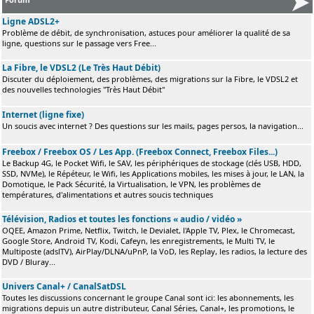
Ligne ADSL2+
Problème de débit, de synchronisation, astuces pour améliorer la qualité de sa
ligne, questions sur le passage vers Free...
La Fibre, le VDSL2 (Le Très Haut Débit)
Discuter du déploiement, des problèmes, des migrations sur la Fibre, le VDSL2 et
des nouvelles technologies "Très Haut Débit"
Internet (ligne fixe)
Un soucis avec internet ? Des questions sur les mails, pages persos, la navigation...
Freebox / Freebox OS / Les App. (Freebox Connect, Freebox Files...)
Le Backup 4G, le Pocket Wifi, le SAV, les périphériques de stockage (clés USB, HDD,
SSD, NVMe), le Répéteur, le Wifi, les Applications mobiles, les mises à jour, le LAN, la
Domotique, le Pack Sécurité, la Virtualisation, le VPN, les problèmes de
températures, d'alimentations et autres soucis techniques
Télévision, Radios et toutes les fonctions « audio / vidéo »
OQEE, Amazon Prime, Netflix, Twitch, le Devialet, l'Apple TV, Plex, le Chromecast,
Google Store, Android TV, Kodi, Cafeyn, les enregistrements, le Multi TV, le
Multiposte (adslTV), AirPlay/DLNA/uPnP, la VoD, les Replay, les radios, la lecture des
DVD / Bluray...
Univers Canal+ / CanalSatDSL
Toutes les discussions concernant le groupe Canal sont ici: les abonnements, les
migrations depuis un autre distributeur, Canal Séries, Canal+, les promotions, le